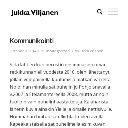
Kommunikointi
/
/
October 9, 2014
in
Uncategorized
by
Jukka Viljanen
Siitä lähtien kun perustin ensimmäisen oman
retkikunnan eli vuodesta 2010, olen lähettänyt
jollain vempaimella kuulumisia matkan varrelta.
No olihan minulla sat.puhelin jo Pohjoisnavalla
v.2007 ja Etelämantereella 2008, mutta annoin
tuolloin vain puhelinhaastatteluja. Kalaharista
lähetin kuvia ainakin Ylelle ja omalle nettisivulle.
Hommahan hoituu satelliittilaitteiden avulla.
Kapeakaistaisella sat.puhelimella esim.kuvan