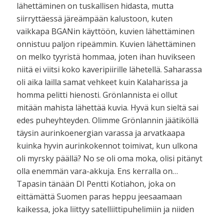
lähettäminen on tuskallisen hidasta, mutta
siirryttäessä järeämpään kalustoon, kuten
vaikkapa BGANin käyttöön, kuvien lähettäminen
onnistuu paljon ripeämmin. Kuvien lähettäminen
on melko tyyristä hommaa, joten ihan huvikseen
niitä ei viitsi koko kaveripiirille lähetellä. Saharassa
oli aika lailla samat vehkeet kuin Kalaharissa ja
homma pelitti hienosti. Grönlannista ei ollut
mitään mahista lähettää kuvia. Hyvä kun sieltä sai
edes puheyhteyden. Olimme Grönlannin jäätiköllä
täysin aurinkoenergian varassa ja arvatkaapa
kuinka hyvin aurinkokennot toimivat, kun ulkona
oli myrsky päällä? No se oli oma moka, olisi pitänyt
olla enemmän vara-akkuja. Ens kerralla on…
Tapasin tänään DI Pentti Kotiahon, joka on
eittämättä Suomen paras heppu jeesaamaan
kaikessa, joka liittyy satelliittipuhelimiin ja niiden