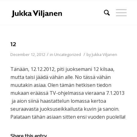
12
/
/
December 12, 2012
in
Uncategorized
by
Jukka Viljanen
Tänään, 12.12.2012, piti juoksemani 12 kilsaa,
mutta taisi jäädä vähän alle. No tässä vähän
muutakin asiaa. Olen tämän hetkisen tiedon
mukaan eräässä TV-ohjelmassa vieraana 7.1.2013
ja aion siinä haastattelun lomassa kertoa
seuraavasta juoksuseikkailusta kuvin ja sanoin.
Palataan tähän asiaan sitten ensi vuoden puolella!
Share this entry