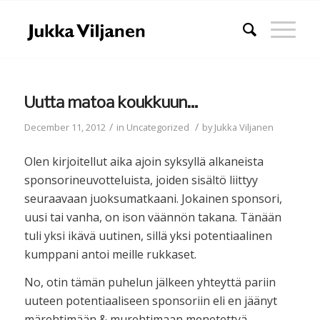
Uutta matoa koukkuun…
/
/
December 11, 2012
in
Uncategorized
by
Jukka Viljanen
Olen kirjoitellut aika ajoin syksyllä alkaneista
sponsorineuvotteluista, joiden sisältö liittyy
seuraavaan juoksumatkaani. Jokainen sponsori,
uusi tai vanha, on ison väännön takana. Tänään
tuli yksi ikävä uutinen, sillä yksi potentiaalinen
kumppani antoi meille rukkaset.
No, otin tämän puhelun jälkeen yhteyttä pariin
uuteen potentiaaliseen sponsoriin eli en jäänyt
märehtimään & murehtimaan menetettyä