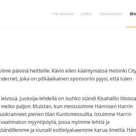
Tervetuloa
Jukka
Adventures
Blo
viime päivinä heitteille. Kävin eilen kääntymässä Helsinki Cit
rnet, joka on pitkäaikainen sponsorini pyysi, että tulen
ivissä. Juoksija-lehdellä on isohko ständi Kisahallin tiloissa
 melko paljon. Muistan, kun messusimme Hännisen Harrin
okranneet pienen tilan Kuntomessuilta. Istuimme Harrin
li vaatimaton myyntipöytä, jossa myimme lehtiä ja
tändillemme ja siunaili esittelyalueemme karua ilmettä. Hän