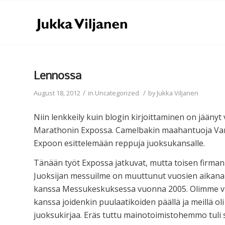
Lennossa
/
/
August 18, 2012
in
Uncategorized
by
Jukka Viljanen
Niin lenkkeily kuin blogin kirjoittaminen on jäänyt 
Marathonin Expossa. Camelbakin maahantuoja Vande
Expoon esittelemään reppuja juoksukansalle.
Tänään työt Expossa jatkuvat, mutta toisen firman le
Juoksijan messuilme on muuttunut vuosien aikana
kanssa Messukeskuksessa vuonna 2005. Olimme vu
kanssa joidenkin puulaatikoiden päällä ja meillä o
juoksukirjaa. Eräs tuttu mainotoimistohemmo tuli s