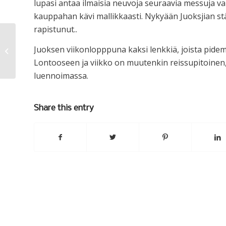
lupasi antaa ilmaisia neuvoja seuraavia messuja varte
kauppahan kävi mallikkaasti. Nykyään Juoksjian stä
rapistunut..
Juoksen viikonlopppuna kaksi lenkkiä, joista pid
HCM
Lontooseen ja viikko on muutenkin reissupitoinen,
luennoimassa.
Share this entry