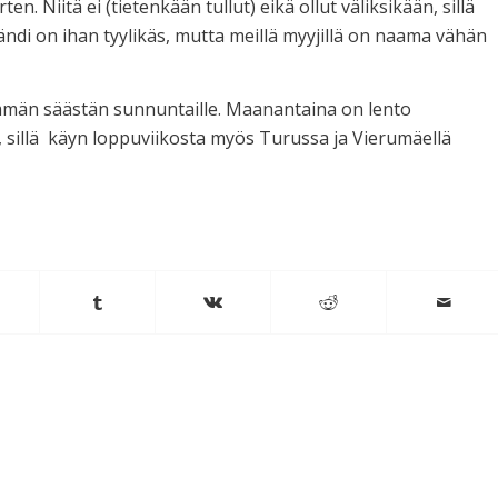
n. Niitä ei (tietenkään tullut) eikä ollut väliksikään, sillä
ndi on ihan tyylikäs, mutta meillä myyjillä on naama vähän
emmän säästän sunnuntaille. Maanantaina on lento
 sillä käyn loppuviikosta myös Turussa ja Vierumäellä