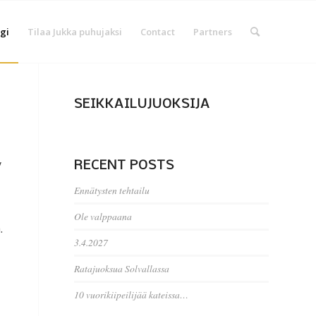
gi
Tilaa Jukka puhujaksi
Contact
Partners
SEIKKAILUJUOKSIJA
y
RECENT POSTS
Ennätysten tehtailu
Ole valppaana
.
3.4.2027
Ratajuoksua Solvallassa
10 vuorikiipeilijää kateissa…