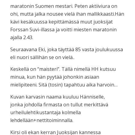
maratonin Suomen mestari. Peten aktiiviura on
ohi, mutta jalka nousee vielä ihan mallikkaasti.Hän
kävi kesäkuussa kepittämässä muut juoksijat
Forssan Suvi-illassa ja voitti miesten maratonin
ajalla 2.43.
Seuraavana Eki, joka täyttää 85 vasta joulukuussa
eli nuori sällihän se on vielä..
Keskellä on “maisteri”. Tällä nimellä HH kutsuu
minua, kun hän pyytää johonkin asiaan
mielipiteeni. Sitä (tosin) tapahtuu aika harvoin…
Kuvan karvasin naama kuuluu Hänniselle,
jonka johdolla firmasta on tullut merkittävä
urheilulehtikustantaja kolmella
lehdellään+nettitoiminnalla.
Kirsi oli ekan kerran Juoksijan kannessa