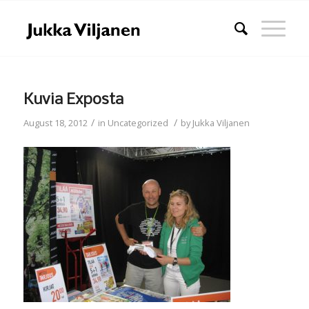
Kuvia Exposta
/
/
August 18, 2012
in
Uncategorized
by
Jukka Viljanen