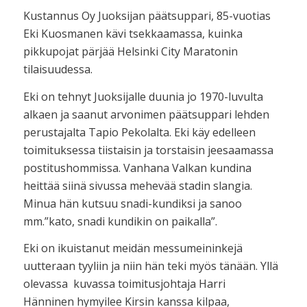
Kustannus Oy Juoksijan päätsuppari, 85-vuotias
Eki Kuosmanen kävi tsekkaamassa, kuinka
pikkupojat pärjää Helsinki City Maratonin
tilaisuudessa.
Eki on tehnyt Juoksijalle duunia jo 1970-luvulta
alkaen ja saanut arvonimen päätsuppari lehden
perustajalta Tapio Pekolalta. Eki käy edelleen
toimituksessa tiistaisin ja torstaisin jeesaamassa
postitushommissa. Vanhana Valkan kundina
heittää siinä sivussa mehevää stadin slangia.
Minua hän kutsuu snadi-kundiksi ja sanoo
mm.”kato, snadi kundikin on paikalla”.
Eki on ikuistanut meidän messumeininkejä
uutteraan tyyliin ja niin hän teki myös tänään. Yllä
olevassa kuvassa toimitusjohtaja Harri
Hänninen hymyilee Kirsin kanssa kilpaa,