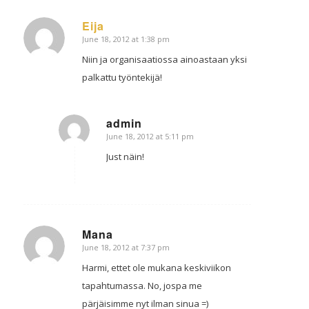
Eija
June 18, 2012 at 1:38 pm
says:
Niin ja organisaatiossa ainoastaan yksi
palkattu työntekijä!
admin
June 18, 2012 at 5:11 pm
says:
Just näin!
Mana
June 18, 2012 at 7:37 pm
says:
Harmi, ettet ole mukana keskiviikon
tapahtumassa. No, jospa me
pärjäisimme nyt ilman sinua =)