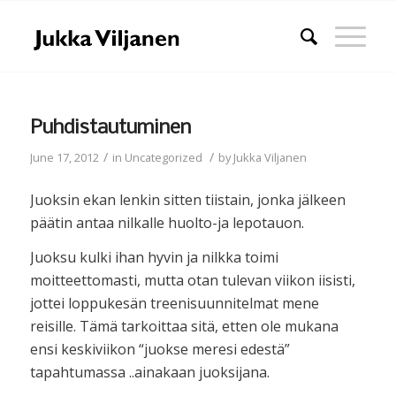
Puhdistautuminen
/
/
June 17, 2012
in
Uncategorized
by
Jukka Viljanen
Juoksin ekan lenkin sitten tiistain, jonka jälkeen
päätin antaa nilkalle huolto-ja lepotauon.
Juoksu kulki ihan hyvin ja nilkka toimi
moitteettomasti, mutta otan tulevan viikon iisisti,
jottei loppukesän treenisuunnitelmat mene
reisille. Tämä tarkoittaa sitä, etten ole mukana
ensi keskiviikon “juokse meresi edestä”
tapahtumassa ..ainakaan juoksijana.