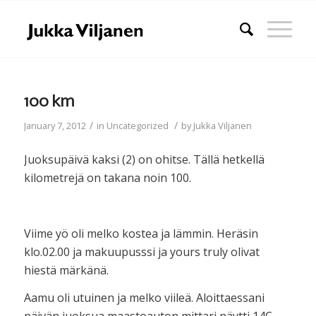
100 km
/
/
January 7, 2012
in
Uncategorized
by
Jukka Viljanen
Juoksupäivä kaksi (2) on ohitse. Tällä hetkellä
kilometrejä on takana noin 100.
Viime yö oli melko kostea ja lämmin. Heräsin
klo.02.00 ja makuupusssi ja yours truly olivat
hiestä märkänä.
Aamu oli utuinen ja melko viileä. Aloittaessani