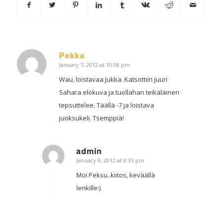
Pekka
January 7, 2012 at 10:08 pm
says:
Wau, loistavaa Jukka. Katsottiin juuri
Sahara elokuva ja tuollahan teikäläinen
tepsuttelee. Täällä -7 ja loistava
juoksukeli. Tsemppiä!
admin
January 9, 2012 at 8:35 pm
says:
Moi Peksu..kiitos, keväällä
lenkille:)