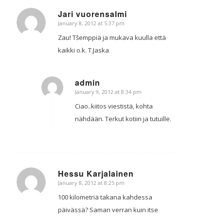
Jari vuorensalmi
January 8, 2012 at 5:37 pm
says:
Zau! Tšemppiä ja mukava kuulla että
kaikki o.k. T.Jaska
admin
January 9, 2012 at 8:34 pm
says:
Ciao..kiitos viestistä, kohta
nähdään. Terkut kotiin ja tutuille.
Hessu Karjalainen
January 8, 2012 at 8:25 pm
says:
100 kilometriä takana kahdessa
päivässä? Saman verran kuin itse