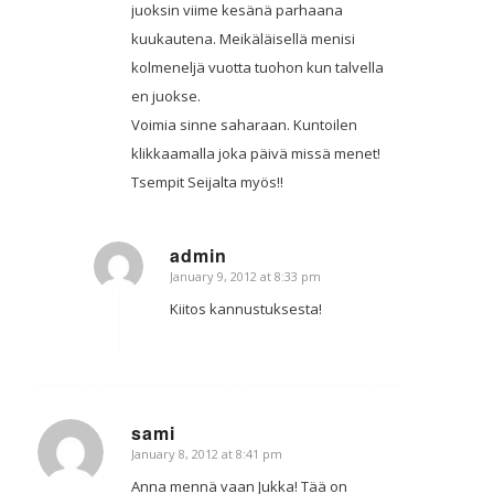
juoksin viime kesänä parhaana
kuukautena. Meikäläisellä menisi
kolmeneljä vuotta tuohon kun talvella
en juokse.
Voimia sinne saharaan. Kuntoilen
klikkaamalla joka päivä missä menet!
Tsempit Seijalta myös!!
admin
January 9, 2012 at 8:33 pm
says:
Kiitos kannustuksesta!
sami
January 8, 2012 at 8:41 pm
says:
Anna mennä vaan Jukka! Tää on