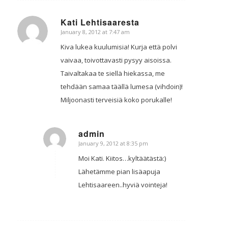
Kati Lehtisaaresta
January 8, 2012 at 7:47 am
says:
Kiva lukea kuulumisia! Kurja että polvi
vaivaa, toivottavasti pysyy aisoissa.
Taivaltakaa te siellä hiekassa, me
tehdään samaa täällä lumesa (vihdoin)!
Miljoonasti terveisiä koko porukalle!
admin
January 9, 2012 at 8:35 pm
says:
Moi Kati. Kiitos…kyltäätästä:)
Lähetämme pian lisäapuja
Lehtisaareen..hyviä vointeja!