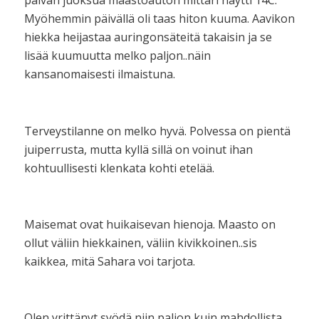
päivän juoksua maastoauton mittari näytti 14C.
Myöhemmin päivällä oli taas hiton kuuma. Aavikon
hiekka heijastaa auringonsäteitä takaisin ja se
lisää kuumuutta melko paljon..näin
kansanomaisesti ilmaistuna.
Terveystilanne on melko hyvä. Polvessa on pientä
juiperrusta, mutta kyllä sillä on voinut ihan
kohtuullisesti klenkata kohti etelää.
Maisemat ovat huikaisevan hienoja. Maasto on
ollut väliin hiekkainen, väliin kivikkoinen..sis
kaikkea, mitä Sahara voi tarjota.
Olen yrittänyt syödä niin paljon kuin mahdollista.