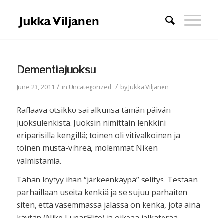
Dementiajuoksu
/
/
June 23, 2011
in
Uncategorized
by
Jukka Viljanen
Raflaava otsikko sai alkunsa tämän päivän
juoksulenkistä. Juoksin nimittäin lenkkini
eriparisilla kengillä; toinen oli vitivalkoinen ja
toinen musta-vihreä, molemmat Niken
valmistamia.
Tähän löytyy ihan “järkeenkäypä” selitys. Testaan
parhaillaan useita kenkiä ja se sujuu parhaiten
siten, että vasemmassa jalassa on kenkä, jota aina
käytän (Nike LunarElite) ja oikeaa jalkaterää