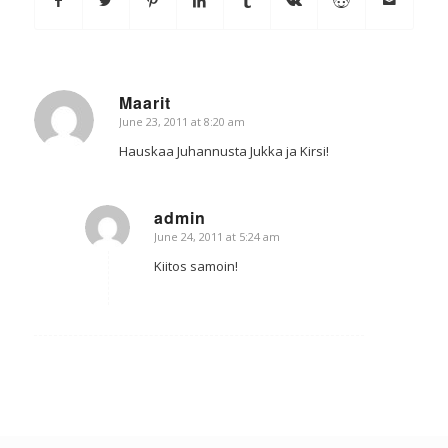
Maarit
June 23, 2011 at 8:20 am
says:
Hauskaa Juhannusta Jukka ja Kirsi!
admin
June 24, 2011 at 5:24 am
says:
Kiitos samoin!