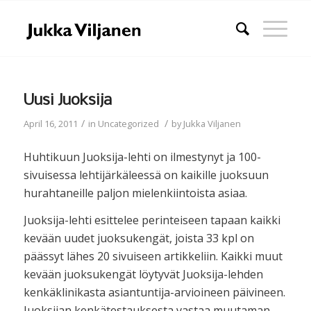
Uusi Juoksija
/
/
April 16, 2011
in
Uncategorized
by
Jukka Viljanen
Huhtikuun Juoksija-lehti on ilmestynyt ja 100-
sivuisessa lehtijärkäleessä on kaikille juoksuun
hurahtaneille paljon mielenkiintoista asiaa.
Juoksija-lehti esittelee perinteiseen tapaan kaikki
kevään uudet juoksukengät, joista 33 kpl on
päässyt lähes 20 sivuiseen artikkeliin. Kaikki muut
kevään juoksukengät löytyvät Juoksija-lehden
kenkäklinikasta asiantuntija-arvioineen päivineen.
Juoksijan kenkätestauksesta vastaa muutaman