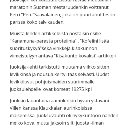
maratonin Suomen mestaruudenkin voittanut
Petri “Pete”Saavalainen, joka on puurtanut testin
parissa koko talvikauden.
Muista lehden artikkeleista nostaisin esille
“Kanamuna-parasta proteiinia” , “Kofeiini lisää
suorituskykyä”sekä vinkkejä kisakunnon
viimeistelyyn antava “Kisakunto kovaksi”-artikkeli.
Juoksija-lehti tarkistutti muutama viikko sitten
levikkinsä ja nousua kertyi taas selvästi. Uudet
levikkiluvut pohjoismaiden suurimmalle
juoksulehdelle ovat komeat 19275 kpl.
Juoksin lauantaina aamulenkin hyvän ystäväni
Villen kanssa Klaukkalan aurinkoisissa
maisemissa. Juoksuvauhti oli nykykuntoon nähden
melko kova, mutta jaksoin silti juosta -ilman