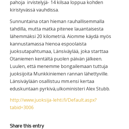
pahoja irvistelyjä- 14 kilsaa loppua kohden
kiristyvässä vauhdissa.
Sunnuntaina otan hieman rauhallisemmalla
tahdilla, mutta matka pitenee lauantaisesta
lähemmäksi 20 kilometriä. Aiomme käydä myös
kannustamassa hienoa espoolaista
juoksutapahtumaa, Länsiväylää, joka starttaa
Otaniemen kentältä puolen päivän jälkeen.
Luulen, että menemme bongailemaan tuttuja
juoksijoita Munkkiniemen rannan lähettyville.
Länsiväylään osallistuu mm.ensi kertaa
eduskuntaan pyrkivä,ulkoministeri Alex Stubb.
http://www.juoksija-lehti.fi/Default.aspx?
tabid=3006
Share this entry