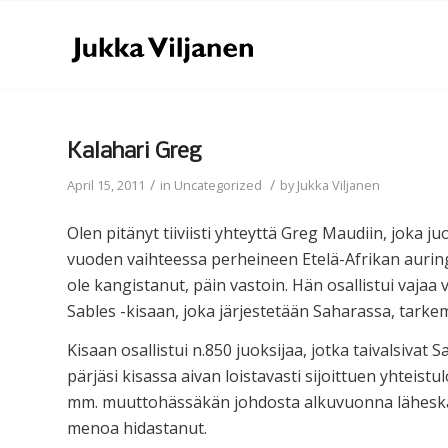
Kalahari Greg
/
/
April 15, 2011
in
Uncategorized
by
Jukka Viljanen
Olen pitänyt tiiviisti yhteyttä Greg Maudiin, joka
vuoden vaihteessa perheineen Etelä-Afrikan auri
ole kangistanut, päin vastoin. Hän osallistui vaja
Sables -kisaan, joka järjestetään Saharassa, tar
Kisaan osallistui n.850 juoksijaa, jotka taivalsiva
pärjäsi kisassa aivan loistavasti sijoittuen yhteistul
mm. muuttohässäkän johdosta alkuvuonna läheskään
menoa hidastanut.