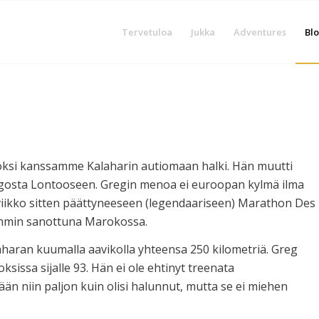
Tervetuloa
Jukka
Adventures
Blo
 juoksi kanssamme Kalaharin autiomaan halki. Hän muutti
ngosta Lontooseen. Gregin menoa ei euroopan kylmä ilma
a viikko sitten päättyneeseen (legendaariseen) Marathon Des
kemmin sanottuna Marokossa.
t Saharan kuumalla aavikolla yhteensa 250 kilometriä. Greg
oksissa sijalle 93. Hän ei ole ehtinyt treenata
 niin paljon kuin olisi halunnut, mutta se ei miehen