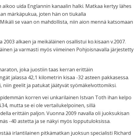
n aikoo uida Englannin kanaalin halki. Matkaa kertyy lähes
lman märkäpukua, joten hän on tiukalla
 Mikäli se vaan on mahdollista, niin aion mennä katsomaan
2003 alkaen ja meikäläinen osallistui ko.kisaan v.2007.
inen ja varmasti myös viimeinen Pohjoisnavalla järjestetty
raton, joka juostiin taas kerran erittäin
kengät jalassa 42,1 kilometrin kisaa -32 asteen pakkasessa.
i, niin geelit ja patukat jäätyvät syömäkelvottomiksi.
rtaa pidemmän korren vei unkarilainen Istvan Toth ihan kelpo
.34, mutta se ei ole vertailukelpoinen, sillä
della erittäin paljon. Vuonna 2009 navalla oli juoksukisan
äs -40 astetta ja se näkyi myös lopputuloksissa.
stää irlantilainen pitkämatkan juoksun specialisti Richard