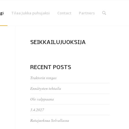
gi
Tilaa Jukka puhujaksi
Contact
Partners
SEIKKAILUJUOKSIJA
RECENT POSTS
Traktorin rengas
Ennätysten tehtailu
Ole valppaana
3.4.2027
Ratajuoksua Solvallassa