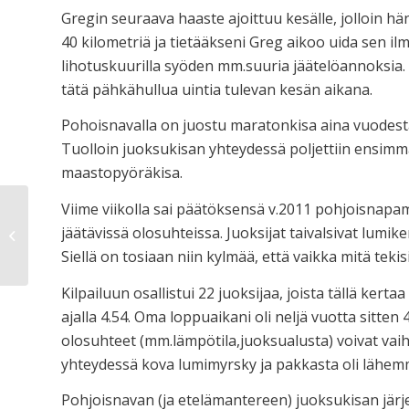
Gregin seuraava haaste ajoittuu kesälle, jolloin hä
40 kilometriä ja tietääkseni Greg aikoo uida sen i
lihotuskuurilla syöden mm.suuria jäätelöannoksia.
tätä pähkähullua uintia tulevan kesän aikana.
Pohoisnavalla on juostu maratonkisa aina vuodesta 
Tuolloin juoksukisan yhteydessä poljettiin ensimmä
maastopyöräkisa.
Viime viikolla sai päätöksensä v.2011 pohjoisnapama
jäätävissä olosuhteissa. Juoksijat taivalsivat lumi
300
Siellä on tosiaan niin kylmää, että vaikka mitä tekis
Kilpailuun osallistui 22 juoksijaa, joista tällä ke
ajalla 4.54. Oma loppuaikani oli neljä vuotta sitten 4
olosuhteet (mm.lämpötila,juoksualusta) voivat vaih
yhteydessä kova lumimyrsky ja pakkasta oli lähemm
Pohjoisnavan (ja etelämantereen) juoksukisan järje