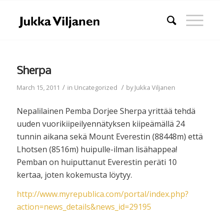
Sherpa
/
/
March 15, 2011
in
Uncategorized
by
Jukka Viljanen
Nepalilainen Pemba Dorjee Sherpa yrittää tehdä
uuden vuorikiipeilyennätyksen kiipeämällä 24
tunnin aikana sekä Mount Everestin (88448m) että
Lhotsen (8516m) huipulle-ilman lisähappea!
Pemban on huiputtanut Everestin peräti 10
kertaa, joten kokemusta löytyy.
http://www.myrepublica.com/portal/index.php?
action=news_details&news_id=29195