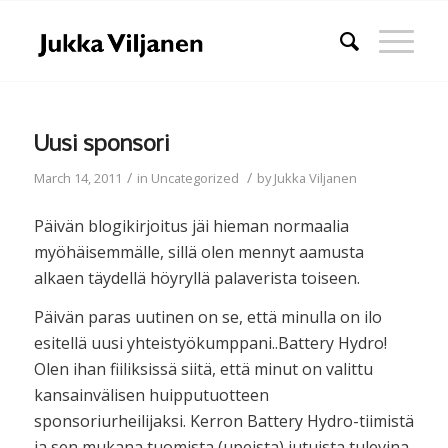
Uusi sponsori
/
/
March 14, 2011
in
Uncategorized
by
Jukka Viljanen
Päivän blogikirjoitus jäi hieman normaalia
myöhäisemmälle, sillä olen mennyt aamusta
alkaen täydellä höyryllä palaverista toiseen.
Päivän paras uutinen on se, että minulla on ilo
esitellä uusi yhteistyökumppani..Battery Hydro!
Olen ihan fiiliksissä siitä, että minut on valittu
kansainvälisen huipputuotteen
sponsoriurheilijaksi. Kerron Battery Hydro-tiimistä
ja sen mukana tuomista (upeista) jutuista tulevina