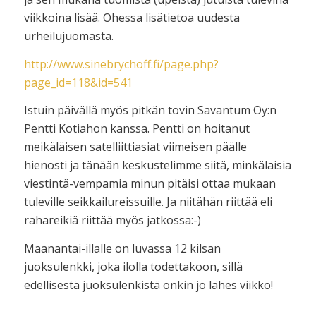
viikkoina lisää. Ohessa lisätietoa uudesta
urheilujuomasta.
http://www.sinebrychoff.fi/page.php?
page_id=118&id=541
Istuin päivällä myös pitkän tovin Savantum Oy:n
Pentti Kotiahon kanssa. Pentti on hoitanut
meikäläisen satelliittiasiat viimeisen päälle
hienosti ja tänään keskustelimme siitä, minkälaisia
viestintä-vempamia minun pitäisi ottaa mukaan
tuleville seikkailureissuille. Ja niitähän riittää eli
rahareikiä riittää myös jatkossa:-)
Maanantai-illalle on luvassa 12 kilsan
juoksulenkki, joka ilolla todettakoon, sillä
edellisestä juoksulenkistä onkin jo lähes viikko!