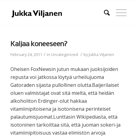
Kaljaa koneeseen?
/
/
February 24, 2011
in
Uncategorized
by
Jukka Viljanen
Oheisen FoxNewsin jutun mukaan juoksijoiden
repusta voi jatkossa löytyä urheilujuoma
Gatoraden sijasta pullollinen olutta.Baijerilaiset
oluen valmistajat ovat sitä mieltä, että heidän
alkoholiton Erdinger-olut hakkaa
vitamiinipitoisena ja isotonisena perinteiset
palautumisjuomat.Lunttasin Wikipediasta, että
isotoninen tarkoittaa sitä, että juoman sokeri-ja
vitamiinipitoisuus vastaa elimistön arvoja.