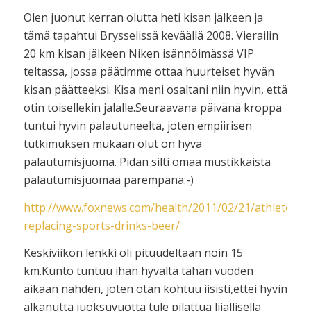
Olen juonut kerran olutta heti kisan jälkeen ja
tämä tapahtui Brysselissä keväällä 2008. Vierailin
20 km kisan jälkeen Niken isännöimässä VIP
teltassa, jossa päätimme ottaa huurteiset hyvän
kisan päätteeksi. Kisa meni osaltani niin hyvin, että
otin toisellekin jalalle.Seuraavana päivänä kroppa
tuntui hyvin palautuneelta, joten empiirisen
tutkimuksen mukaan olut on hyvä
palautumisjuoma. Pidän silti omaa mustikkaista
palautumisjuomaa parempana:-)
http://www.foxnews.com/health/2011/02/21/athletes-
replacing-sports-drinks-beer/
Keskiviikon lenkki oli pituudeltaan noin 15
km.Kunto tuntuu ihan hyvältä tähän vuoden
aikaan nähden, joten otan kohtuu iisisti,ettei hyvin
alkanutta juoksuvuotta tule pilattua liiallisella