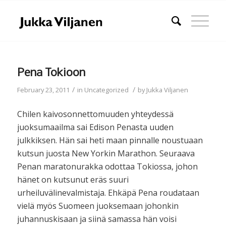
Pena Tokioon
/
/
February 23, 2011
in
Uncategorized
by
Jukka Viljanen
Chilen kaivosonnettomuuden yhteydessä
juoksumaailma sai Edison Penasta uuden
julkkiksen. Hän sai heti maan pinnalle noustuaan
kutsun juosta New Yorkin Marathon. Seuraava
Penan maratonurakka odottaa Tokiossa, johon
hänet on kutsunut eräs suuri
urheiluvälinevalmistaja. Ehkäpä Pena roudataan
vielä myös Suomeen juoksemaan johonkin
juhannuskisaan ja siinä samassa hän voisi