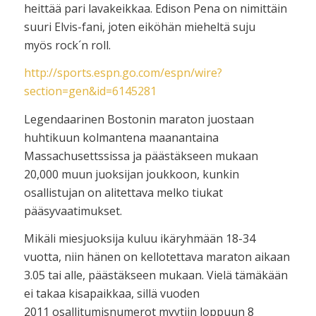
heittää pari lavakeikkaa. Edison Pena on nimittäin
suuri Elvis-fani, joten eiköhän mieheltä suju
myös rock´n roll.
http://sports.espn.go.com/espn/wire?
section=gen&id=6145281
Legendaarinen Bostonin maraton juostaan
huhtikuun kolmantena maanantaina
Massachusettssissa ja päästäkseen mukaan
20,000 muun juoksijan joukkoon, kunkin
osallistujan on alitettava melko tiukat
pääsyvaatimukset.
Mikäli miesjuoksija kuluu ikäryhmään 18-34
vuotta, niin hänen on kellotettava maraton aikaan
3.05 tai alle, päästäkseen mukaan. Vielä tämäkään
ei takaa kisapaikkaa, sillä vuoden
2011 osallitumisnumerot myytiin loppuun 8