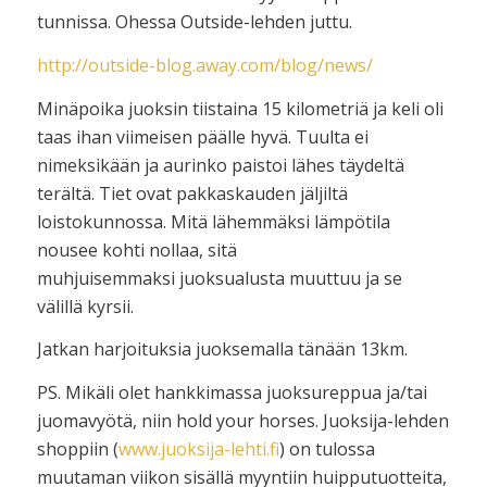
tunnissa. Ohessa Outside-lehden juttu.
http://outside-blog.away.com/blog/news/
Minäpoika juoksin tiistaina 15 kilometriä ja keli oli
taas ihan viimeisen päälle hyvä. Tuulta ei
nimeksikään ja aurinko paistoi lähes täydeltä
terältä. Tiet ovat pakkaskauden jäljiltä
loistokunnossa. Mitä lähemmäksi lämpötila
nousee kohti nollaa, sitä
muhjuisemmaksi juoksualusta muuttuu ja se
välillä kyrsii.
Jatkan harjoituksia juoksemalla tänään 13km.
PS. Mikäli olet hankkimassa juoksureppua ja/tai
juomavyötä, niin hold your horses. Juoksija-lehden
shoppiin (
www.juoksija-lehti.fi
) on tulossa
muutaman viikon sisällä myyntiin huipputuotteita,