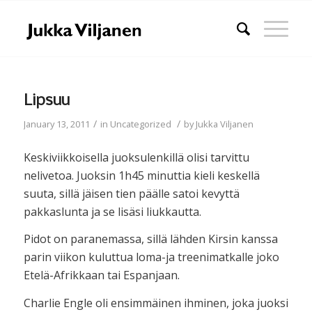
Lipsuu
/
/
January 13, 2011
in
Uncategorized
by
Jukka Viljanen
Keskiviikkoisella juoksulenkillä olisi tarvittu
nelivetoa. Juoksin 1h45 minuttia kieli keskellä
suuta, sillä jäisen tien päälle satoi kevyttä
pakkaslunta ja se lisäsi liukkautta.
Pidot on paranemassa, sillä lähden Kirsin kanssa
parin viikon kuluttua loma-ja treenimatkalle joko
Etelä-Afrikkaan tai Espanjaan.
Charlie Engle oli ensimmäinen ihminen, joka juoksi