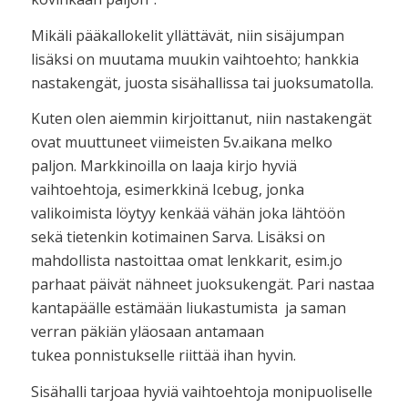
Mikäli pääkallokelit yllättävät, niin sisäjumpan
lisäksi on muutama muukin vaihtoehto; hankkia
nastakengät, juosta sisähallissa tai juoksumatolla.
Kuten olen aiemmin kirjoittanut, niin nastakengät
ovat muuttuneet viimeisten 5v.aikana melko
paljon. Markkinoilla on laaja kirjo hyviä
vaihtoehtoja, esimerkkinä Icebug, jonka
valikoimista löytyy kenkää vähän joka lähtöön
sekä tietenkin kotimainen Sarva. Lisäksi on
mahdollista nastoittaa omat lenkkarit, esim.jo
parhaat päivät nähneet juoksukengät. Pari nastaa
kantapäälle estämään liukastumista ja saman
verran päkiän yläosaan antamaan
tukea ponnistukselle riittää ihan hyvin.
Sisähalli tarjoaa hyviä vaihtoehtoja monipuoliselle