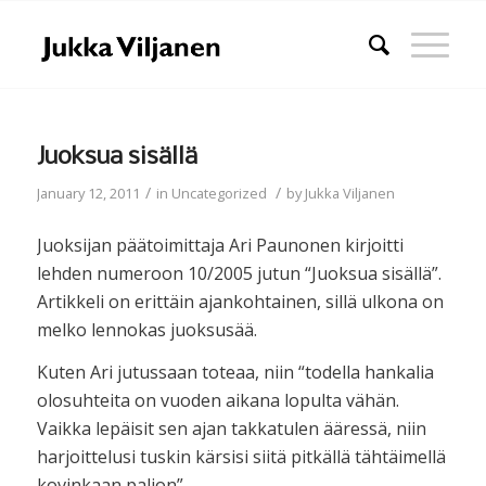
Juoksua sisällä
/
/
January 12, 2011
in
Uncategorized
by
Jukka Viljanen
Juoksijan päätoimittaja Ari Paunonen kirjoitti
lehden numeroon 10/2005 jutun “Juoksua sisällä”.
Artikkeli on erittäin ajankohtainen, sillä ulkona on
melko lennokas juoksusää.
Kuten Ari jutussaan toteaa, niin “todella hankalia
olosuhteita on vuoden aikana lopulta vähän.
Vaikka lepäisit sen ajan takkatulen ääressä, niin
harjoittelusi tuskin kärsisi siitä pitkällä tähtäimellä
kovinkaan paljon”.