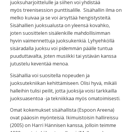
juoksuharjoittelulle ja siihen voi yhdistää
myös treenisession punttisalille. Sisähallin ilma on
melko kuivaa ja se voi ärsyttää hengistysteitä.
Sisähallien juoksualusta on yleensä kovahko,
joten suosittelen sisälenkille mahdollisimman
hyvin vaimennettuja juoksukenkiä. Lyhyehköllä
sisäradalla juoksu voi pidemmän päälle tuntua
puuduttavalta, joten musiikki tai ystävän kanssa
jutustelu keventää menoa.
Sisähallia voi suositella nopeuden ja
juoksutekniikan kehittämiseen. Olisi hyvä, mikäli
halleihin tulisi peilit, jotta juoksija voisi tarkkailla
juoksuasentoa -ja tekniikkaa myös omatoimisesti.
Omat kokemukset sisähallista (Espoon Areena)
ovat pääosin myönteisiä. Ikimuistoisin hallireissu
(2005) on Harri Hännisen kanssa, jolloin teimme