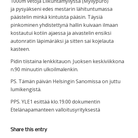
1000m vetoja Liikuntamyllyssä (Myllypuro)
ja pysyäkseni edes mestarin lähituntumassa
päästelin minkä kintuista pääsin. Täysiä
pinkominen yhdistettynä hallin kuivaan ilmaan
kostautui kotiin ajaessa ja aivastelin ensiksi
autonratin läpimäräksi ja sitten sai kojelauta
kasteen.
Pidin tiistaina lenkkitauon. Juoksen keskiviikkona
n.90 minuutin ulkoilmalenkin.
PS. Tämän päivän Helsingin Sanomissa on juttu
lumikengistä.
PPS. YLE1 esittää klo.19.00 dokumentin
Etelänapamanteen valloitusyrityksestä
Share this entry