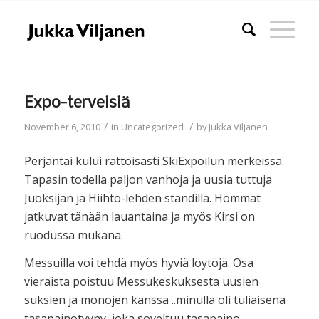
Expo-terveisiä
/
/
November 6, 2010
in
Uncategorized
by
Jukka Viljanen
Perjantai kului rattoisasti SkiExpoilun merkeissä.
Tapasin todella paljon vanhoja ja uusia tuttuja
Juoksijan ja Hiihto-lehden ständillä. Hommat
jatkuvat tänään lauantaina ja myös Kirsi on
ruodussa mukana.
Messuilla voi tehdä myös hyviä löytöjä. Osa
vieraista poistuu Messukeskuksesta uusien
suksien ja monojen kanssa ..minulla oli tuliaisena
tasapainotyyny, joka soveltuu tasapaino-,-