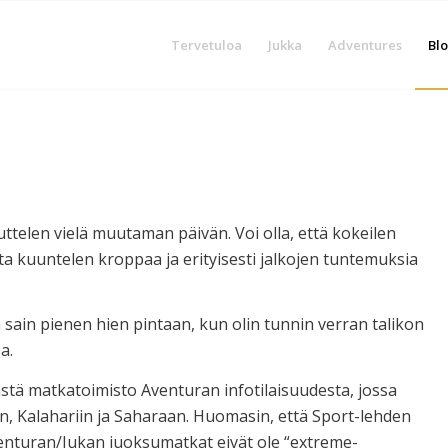
Tervetuloa
Jukka
Adventures
Blo
uttelen vielä muutaman päivän. Voi olla, että kokeilen
ta kuuntelen kroppaa ja erityisesti jalkojen tuntemuksia
n sain pienen hien pintaan, kun olin tunnin verran talikon
a.
västä matkatoimisto Aventuran infotilaisuudesta, jossa
, Kalahariin ja Saharaan. Huomasin, että Sport-lehden
 Aventuran/Jukan juoksumatkat eivät ole “extreme-