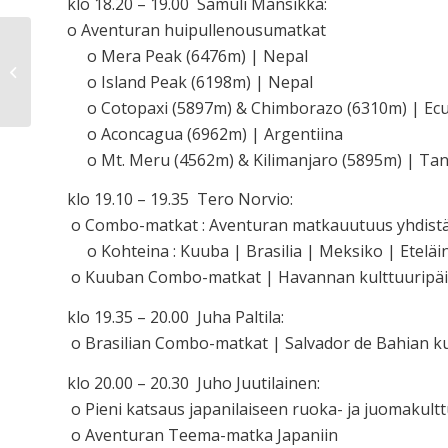
klo 18.20 – 19.00 Samuli Mansikka:
o Aventuran huipullenousumatkat
o Mera Peak (6476m) | Nepal
Luentoja
o Island Peak (6198m) | Nepal
o Cotopaxi (5897m) & Chimborazo (6310m) | Ec
o Aconcagua (6962m) | Argentiina
o Mt. Meru (4562m) & Kilimanjaro (5895m) | Tan
klo 19.10 – 19.35 Tero Norvio:
o Combo-matkat : Aventuran matkauutuus yhdistä
o Kohteina : Kuuba | Brasilia | Meksiko | Eteläi
o Kuuban Combo-matkat | Havannan kulttuuripäivä
klo 19.35 – 20.00 Juha Paltila:
o Brasilian Combo-matkat | Salvador de Bahian kul
klo 20.00 – 20.30 Juho Juutilainen:
o Pieni katsaus japanilaiseen ruoka- ja juomakultt
o Aventuran Teema-matka Japaniin