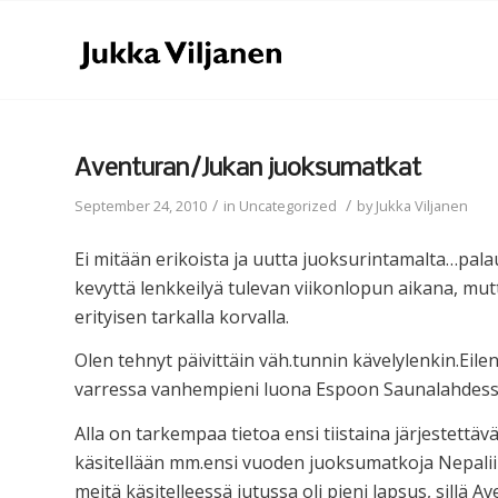
Aventuran/Jukan juoksumatkat
/
/
September 24, 2010
in
Uncategorized
by
Jukka Viljanen
Ei mitään erikoista ja uutta juoksurintamalta…pala
kevyttä lenkkeilyä tulevan viikonlopun aikana, mut
erityisen tarkalla korvalla.
Olen tehnyt päivittäin väh.tunnin kävelylenkin.Eile
varressa vanhempieni luona Espoon Saunalahdess
Alla on tarkempaa tietoa ensi tiistaina järjestettä
käsitellään mm.ensi vuoden juoksumatkoja Nepaliin
meitä käsitelleessä jutussa oli pieni lapsus, sillä