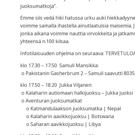
juoksumatkoja”.
Emme siis vedä hiki hatussa urku auki hiekkadyynej
voimme samalla ihastella ainutlaatuisia maisemia.
jonka aikana voimme nauttia virvokkeita ja jatkam
yhteensä n.100 kilsaa.
Infotilaisuuden ohjelma on seuraava: TERVETULOA!
klo 17.30 – 17.50 Samuli Mansikka:
o Pakistanin Gasherbrum 2 – Samuli saavutti 8035
klo 17.50 – 18.20 Jukka Viljanen:
o Kalaharin autiomaan halkijuoksu – Jukka juoksi
o Aventuran juoksumatkat
o Katmandulaakson juoksumatka | Nepal
o Kalaharin aavikkojuoksu | Botswana
o Saharan aavikkojuoksu | Libya