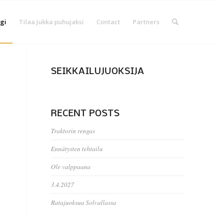
gi
Tilaa Jukka puhujaksi
Contact
Partners
SEIKKAILUJUOKSIJA
RECENT POSTS
Traktorin rengas
Ennätysten tehtailu
Ole valppaana
3.4.2027
Ratajuoksua Solvallassa