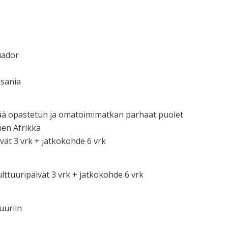
uador
sania
ä opastetun ja omatoimimatkan parhaat puolet
nen Afrikka
t 3 vrk + jatkokohde 6 vrk
ttuuripäivät 3 vrk + jatkokohde 6 vrk
uuriin