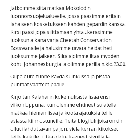
Jatkoimme siita matkaa Mokolodin
luonnonsuojelualueelle, jossa paasimme eritain
lahaiseen kosketukseen kahden gepardin kanssa.
Kirsi paasi jopa silittamaan yhta…kerasimme
juoksun aikana varja Cheetah Conservation
Botswanalle ja halusimme tavata heidat heti
juoksumme jalkeen. Siita ajoimme iltaa myoden
kohti Johannesburgia ja olimme perilla n.klo.23.00.
Olipa outo tunne kayda suihkussa ja pistaa
puhtaat vaatteet paalle….
Kirjoitan Kalaharin kokemuksista lisaa ensi
viikonloppuna, kun olemme ehtineet sulatella
matkaa hieman lisaa ja koota ajatuksia teille
asiasta kiinnostuneille. Teita blogilukijoita onkin
ollut ilahduttavan paljon, viela kerran kiitokset
teille kaikille, jotka olette kayneet sivuilla ja