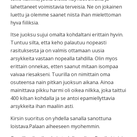
lahettaneet voimistavia terveisia. Ne on jokainen
luettu ja olemme saanet niista ihan mielettoman
hyva fiiliksia.
Itse juoksu sujui omalta kohdaltani erittain hyvin.
Tuntuu silta, etta keho palautuu nopeasti
rasituksesta ja on valmis ottamaan uusia
arsykkeita vastaan nopealla tahdilla. Olin myos
erittain onnekas, etten saanut mitaan isompaa
vaivaa riesakseni. Tuurilla on nimittain oma
osuteensa nain pitkan juoksun aikana. Ainoa
mainittava pikku harmi oli oikea nilkka, joka taittui
400 kilsan kohdalla ja se antoi epamiellyttavia
arsykkeita ihan maaliin asti.
Kirsin suoritus on yhdella sanalla sanottuna
loistava.Palaan aiheeseen myohemmin.