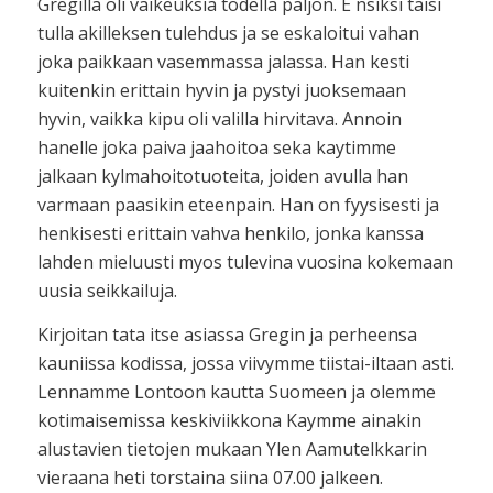
Gregilla oli vaikeuksia todella paljon. E nsiksi taisi
tulla akilleksen tulehdus ja se eskaloitui vahan
joka paikkaan vasemmassa jalassa. Han kesti
kuitenkin erittain hyvin ja pystyi juoksemaan
hyvin, vaikka kipu oli valilla hirvitava. Annoin
hanelle joka paiva jaahoitoa seka kaytimme
jalkaan kylmahoitotuoteita, joiden avulla han
varmaan paasikin eteenpain. Han on fyysisesti ja
henkisesti erittain vahva henkilo, jonka kanssa
lahden mieluusti myos tulevina vuosina kokemaan
uusia seikkailuja.
Kirjoitan tata itse asiassa Gregin ja perheensa
kauniissa kodissa, jossa viivymme tiistai-iltaan asti.
Lennamme Lontoon kautta Suomeen ja olemme
kotimaisemissa keskiviikkona Kaymme ainakin
alustavien tietojen mukaan Ylen Aamutelkkarin
vieraana heti torstaina siina 07.00 jalkeen.