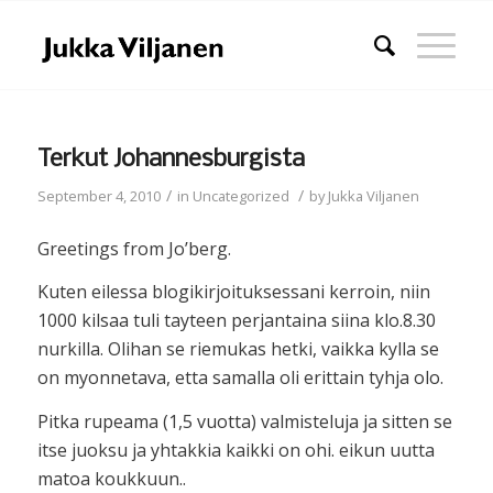
Terkut Johannesburgista
/
/
September 4, 2010
in
Uncategorized
by
Jukka Viljanen
Greetings from Jo’berg.
Kuten eilessa blogikirjoituksessani kerroin, niin
1000 kilsaa tuli tayteen perjantaina siina klo.8.30
nurkilla. Olihan se riemukas hetki, vaikka kylla se
on myonnetava, etta samalla oli erittain tyhja olo.
Pitka rupeama (1,5 vuotta) valmisteluja ja sitten se
itse juoksu ja yhtakkia kaikki on ohi. eikun uutta
matoa koukkuun..