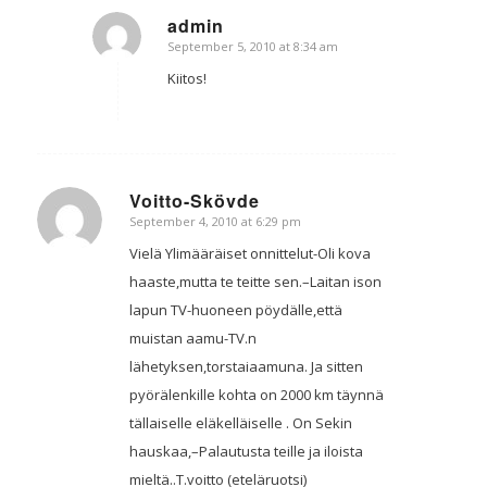
admin
September 5, 2010 at 8:34 am
says:
Kiitos!
Voitto-Skövde
September 4, 2010 at 6:29 pm
says:
Vielä Ylimääräiset onnittelut-Oli kova
haaste,mutta te teitte sen.–Laitan ison
lapun TV-huoneen pöydälle,että
muistan aamu-TV.n
lähetyksen,torstaiaamuna. Ja sitten
pyörälenkille kohta on 2000 km täynnä
tällaiselle eläkelläiselle . On Sekin
hauskaa,–Palautusta teille ja iloista
mieltä..T.voitto (eteläruotsi)