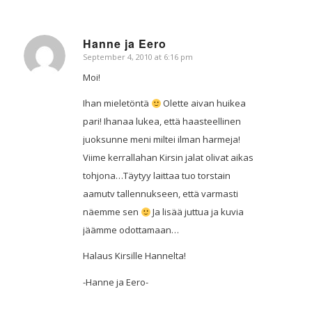
Hanne ja Eero
September 4, 2010 at 6:16 pm
says:
Moi!
Ihan mieletöntä
Olette aivan huikea
pari! Ihanaa lukea, että haasteellinen
juoksunne meni miltei ilman harmeja!
Viime kerrallahan Kirsin jalat olivat aikas
tohjona…Täytyy laittaa tuo torstain
aamutv tallennukseen, että varmasti
näemme sen
Ja lisää juttua ja kuvia
jäämme odottamaan…
Halaus Kirsille Hannelta!
-Hanne ja Eero-