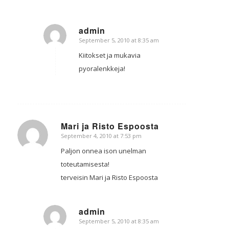
admin
September 5, 2010 at 8:35 am
says:
Kiitokset ja mukavia
pyoralenkkeja!
Mari ja Risto Espoosta
September 4, 2010 at 7:53 pm
says:
Paljon onnea ison unelman
toteutamisesta!
terveisin Mari ja Risto Espoosta
admin
September 5, 2010 at 8:35 am
says: