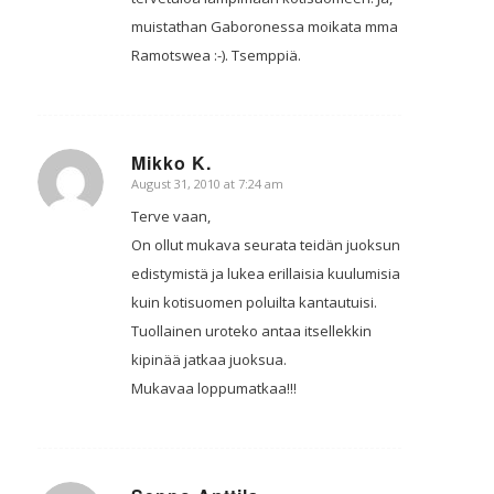
muistathan Gaboronessa moikata mma
Ramotswea :-). Tsemppiä.
Mikko K.
August 31, 2010 at 7:24 am
says:
Terve vaan,
On ollut mukava seurata teidän juoksun
edistymistä ja lukea erillaisia kuulumisia
kuin kotisuomen poluilta kantautuisi.
Tuollainen uroteko antaa itsellekkin
kipinää jatkaa juoksua.
Mukavaa loppumatkaa!!!