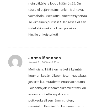
noin pitkälle ja loppu häämöttää. On
tässä ollut jännittäminenkin. Mahtavat
voimahalaukset kotisuomesta!!Nyt enää
se viimeinen puristus ! Hengessä ollaan
todellakin mukana koko porukka.
Kirsille erikoisterkut!
Jorma Mononen
August 31, 2010 at 4:22 am
says:
Moi,huisia. Täällä on hetkellä kylmää
kuuman kesän jälkeen. Joten, nauttikaa,
jos siitä kuumuudesta enää voi nauttia.
Toisaalta joku “sammakkomies” tms. on
ennustanut että syyskuu on
poikkeuksellisen lämmin. Joten,
tervetuloa lämpimään kotisuomeen. Ja,