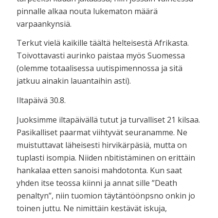
pinnalle alkaa nouta lukematon määrä
varpaankynsiä.
Terkut vielä kaikille täältä helteisestä Afrikasta.
Toivottavasti aurinko paistaa myös Suomessa
(olemme totaalisessa uutispimennossa ja sitä
jatkuu ainakin lauantaihin asti).
Iltapäivä 30.8.
Juoksimme iltapäivällä tutut ja turvalliset 21 kilsaa.
Pasikalliset paarmat viihtyvät seuranamme. Ne
muistuttavat läheisesti hirvikärpäsiä, mutta on
tuplasti isompia. Niiden nbitistäminen on erittäin
hankalaa etten sanoisi mahdotonta. Kun saat
yhden itse teossa kiinni ja annat sille ”Death
penaltyn”, niin tuomion täytäntöönpsno onkin jo
toinen juttu. Ne nimittäin kestävät iskuja,