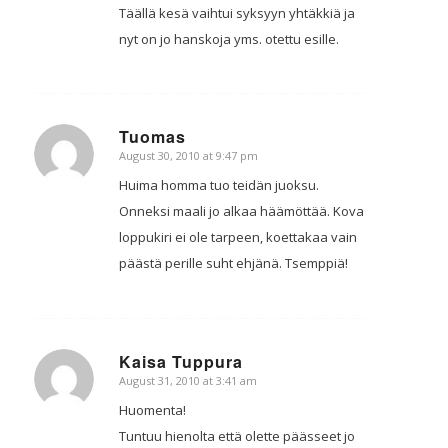
Täällä kesä vaihtui syksyyn yhtäkkiä ja
nyt on jo hanskoja yms. otettu esille.
Tuomas
August 30, 2010 at 9:47 pm
says:
Huima homma tuo teidän juoksu.
Onneksi maali jo alkaa häämöttää. Kova
loppukiri ei ole tarpeen, koettakaa vain
päästä perille suht ehjänä. Tsemppiä!
Kaisa Tuppura
August 31, 2010 at 3:41 am
says:
Huomenta!
Tuntuu hienolta että olette päässeet jo