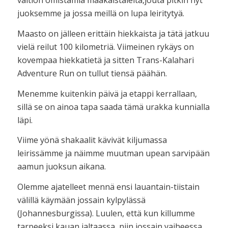
valtion omistamia maakaistaleita,jouta pitkin nyt
juoksemme ja jossa meillä on lupa leiritytyä.
Maasto on jälleen erittäin hiekkaista ja tätä jatkuu
vielä reilut 100 kilometriä. Viimeinen rykäys on
kovempaa hiekkatietä ja sitten Trans-Kalahari
Adventure Run on tullut tiensä päähän.
Menemme kuitenkin päivä ja etappi kerrallaan,
sillä se on ainoa tapa saada tämä urakka kunnialla
läpi.
Viime yönä shakaalit kävivät kiljumassa
leirissämme ja näimme muutman upean sarvipään
aamun juoksun aikana.
Olemme ajatelleet mennä ensi lauantain-tiistain
välillä käymään jossain kylpylässä
(Johannesburgissa). Luulen, että kun killumme
tarpeeksi kauan jaltaassa, niin jossain vaiheessa