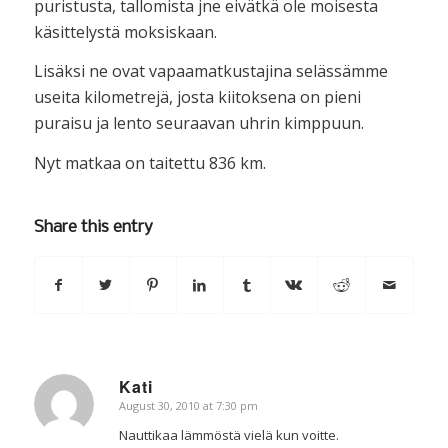
puristusta, tallomista jne eivätkä ole moisesta
käsittelystä moksiskaan.
Lisäksi ne ovat vapaamatkustajina selässämme
useita kilometrejä, josta kiitoksena on pieni
puraisu ja lento seuraavan uhrin kimppuun.
Nyt matkaa on taitettu 836 km.
Share this entry
Kati
August 30, 2010 at 7:30 pm
says:
Nauttikaa lämmöstä vielä kun voitte.