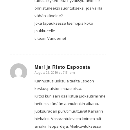
tuossa kyseli, että hyväksytäänkö se
onnistuneeksi suoritukseksi, jos välillä
vähän kävelee?
Joka tapauksessa tsemppiä koko
joukkueelle
t: team Vandernet
Mari ja Risto Espoosta
August 26, 2010 at 7:51 pm
says:
Kannustusjuoksuja täältä Espoon
keskuspuiston maastoista.
Kiitos kun sain osallistua juoksutiimiinne
hetkeksi tänään aamulenkin aikana.
Juoksuradan purut muuttuivat Kalharin
hiekaksi. Vastaantulevista koirista tuli
ainakin leopardeja. Mielikuvituksessa