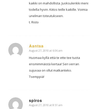
kaikki on mahdollista. Juoksulenkki meni
todella hyvin. Kiitos teille kaikille. Voimia
unelman toteutukseen.
t. Risto
Aantsa
August 27, 2010 at 6:06 am
says:
Huomaa kyllä että te ette tee tuota
ensmimmäistä kertaa! Sen verran
sujuvaa on ollut matkanteko.
Tsemppiä!
spiros
August 27, 2010 at 8:51 am
says: