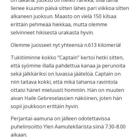
on takana. Juoksu oli melko rankka, sillä tämä
lienee kuumin päivä sitten lähes pari viikkoa sitten
alkaneen juoksun. Maasto on vielä 150 kilsaa
erittäin pehmeää hiekkaa, mutta olemme
selvinneet hikisestä urakasta hyvin.
Olemme juosseet nyt yhteensä n.613 kilomeriä!
Tukitiiminne kokko ”Captain” kertoi hetki sitten,
että syömme illalla pahdettua kanaa ja perunoita
sekä jälkkäriksi on luvassa jäätelöä. Captain on
niin taitava kokki, että mikä tahansa ravintola
ottaisi hänet mieluusti hommiin. Hän on muuten
aivan Haile Gebreselassien näköinen, joten hän
sopii joukkoon erittäin hyvin.
Perjantai-aamuna on jälleen odotettavissa
puhelinsoitto Ylen Aamutekllarista siinä 7.30-8.00
aikaan.