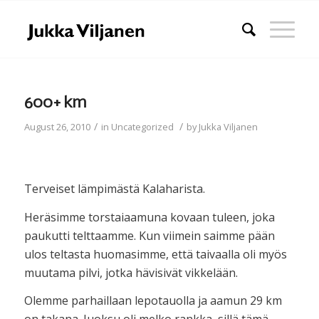
600+ km
/
/
August 26, 2010
in
Uncategorized
by
Jukka Viljanen
Terveiset lämpimästä Kalaharista.
Heräsimme torstaiaamuna kovaan tuleen, joka
paukutti telttaamme. Kun viimein saimme pään
ulos teltasta huomasimme, että taivaalla oli myös
muutama pilvi, jotka hävisivät vikkelään.
Olemme parhaillaan lepotauolla ja aamun 29 km