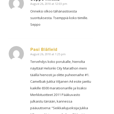
August 26, 2010 at 12:03 pm
says:
Onneksi olkoo tähänastisesta
suorituksesta. Tsemppiä koko tiimille.
Seppo
Pasi Blåfield
August 26, 2010 at 1:25 pm
says:
Tervehdys koko porukalle, hienolta
näyttää! Helsinki City Marathon meni
täällä hienosti ja olitte puheenaihe #1.
Camelbak-Jukka Viljanen A4 esite jaettu
kaikille 6500 maratoonarille ja lisäksi
Merkkituotteet 2011 Pääkuvasto
julkaistu tänään, kannessa
pääuutisena: “Seikkailujuoksija Jukka