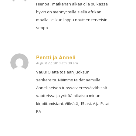
Hienoa . matkahan alkaa olla pulkassa .
hyvin on mennyt teillä siellä afrikan
maalla . ei kun loppu nauttien terveisin
seppo
Pentti ja Anneli
August 27, 2010 at 9:30 am
says:
Vauu! Olette tosiaan juoksun
sankareita. Näimme teidät aamulla.
Anneli seisoo tuossa vieressä vähissä
vaatteissa ja yrittää oikaista minun
kirjoittamisiani. Viileätä, 15 ast. A.ja P. tai
PA