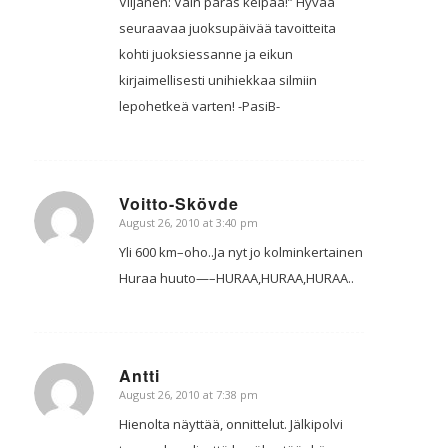
Viljanen: Vain paras kelpaa!” Hyvää
seuraavaa juoksupäivää tavoitteita
kohti juoksiessanne ja eikun
kirjaimellisesti unihiekkaa silmiin
lepohetkeä varten! -PasiB-
Voitto-Skövde
August 26, 2010 at 3:40 pm
says:
Yli 600 km–oho..Ja nyt jo kolminkertainen
Huraa huuto—–HURAA,HURAA,HURAA..
Antti
August 26, 2010 at 7:38 pm
says:
Hienolta näyttää, onnittelut. Jälkipolvi