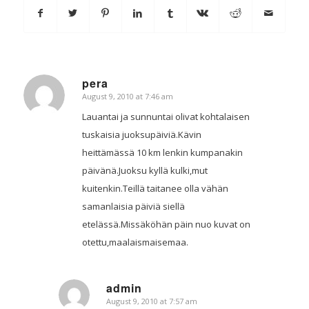
pera
August 9, 2010 at 7:46 am
says:
Lauantai ja sunnuntai olivat kohtalaisen
tuskaisia juoksupäiviä.Kävin
heittämässä 10 km lenkin kumpanakin
päivänä.Juoksu kyllä kulki,mut
kuitenkin.Teillä taitanee olla vähän
samanlaisia päiviä siellä
etelässä.Missäköhän päin nuo kuvat on
otettu,maalaismaisemaa.
admin
August 9, 2010 at 7:57 am
says: