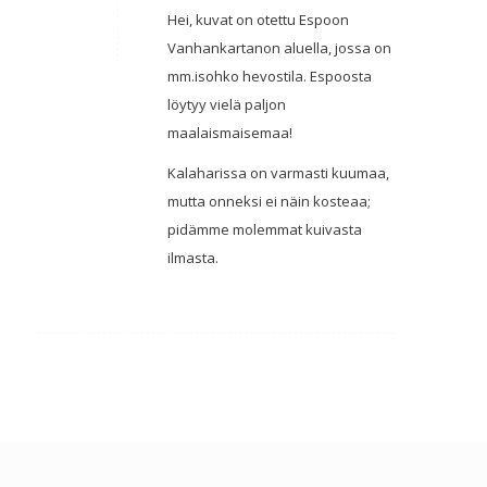
Hei, kuvat on otettu Espoon
Vanhankartanon aluella, jossa on
mm.isohko hevostila. Espoosta
löytyy vielä paljon
maalaismaisemaa!
Kalaharissa on varmasti kuumaa,
mutta onneksi ei näin kosteaa;
pidämme molemmat kuivasta
ilmasta.