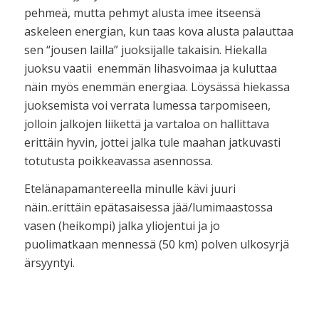
pehmeä, mutta pehmyt alusta imee itseensä
askeleen energian, kun taas kova alusta palauttaa
sen “jousen lailla” juoksijalle takaisin. Hiekalla
juoksu vaatii enemmän lihasvoimaa ja kuluttaa
näin myös enemmän energiaa. Löysässä hiekassa
juoksemista voi verrata lumessa tarpomiseen,
jolloin jalkojen liikettä ja vartaloa on hallittava
erittäin hyvin, jottei jalka tule maahan jatkuvasti
totutusta poikkeavassa asennossa.
Etelänapamantereella minulle kävi juuri
näin..erittäin epätasaisessa jää/lumimaastossa
vasen (heikompi) jalka yliojentui ja jo
puolimatkaan mennessä (50 km) polven ulkosyrjä
ärsyyntyi.