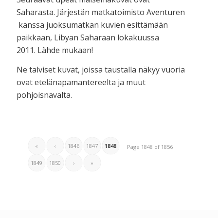
Saharasta. Järjestän matkatoimisto Aventuren
kanssa juoksumatkan kuvien esittämään
paikkaan, Libyan Saharaan lokakuussa
2011. Lähde mukaan!
Ne talviset kuvat, joissa taustalla näkyy vuoria
ovat etelänapamantereelta ja muut
pohjoisnavalta.
«
‹
1846
1847
1848
Page 1848 of 1856
1849
1850
›
»