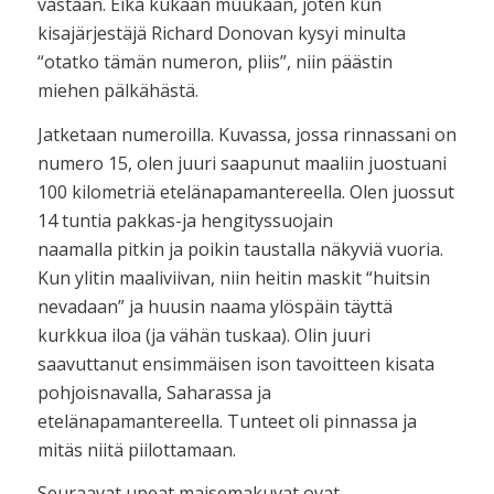
vastaan. Eikä kukaan muukaan, joten kun
kisajärjestäjä Richard Donovan kysyi minulta
“otatko tämän numeron, pliis”, niin päästin
miehen pälkähästä.
Jatketaan numeroilla. Kuvassa, jossa rinnassani on
numero 15, olen juuri saapunut maaliin juostuani
100 kilometriä etelänapamantereella. Olen juossut
14 tuntia pakkas-ja hengityssuojain
naamalla pitkin ja poikin taustalla näkyviä vuoria.
Kun ylitin maaliviivan, niin heitin maskit “huitsin
nevadaan” ja huusin naama ylöspäin täyttä
kurkkua iloa (ja vähän tuskaa). Olin juuri
saavuttanut ensimmäisen ison tavoitteen kisata
pohjoisnavalla, Saharassa ja
etelänapamantereella. Tunteet oli pinnassa ja
mitäs niitä piilottamaan.
Seuraavat upeat maisemakuvat ovat