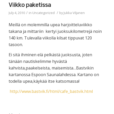
Viikko paketissa
/
/
July 4, 2010
in
Uncategorized
by
Jukka Viljanen
Meillä on molemmilla upea harjoitteluviikko
takana ja mittariin kertyi juoksukilometrejä noin
140 km. Tulevalla viikolla kilsat tippuvat 120
tasoon.
Ei sitä ihminen elä pelkästä juoksusta, joten
tänään nautiskelimme hyvästä
kahvista,paakelseista, maisemista…Bastvikin
kartanossa Espoon Saunalahdessa. Kartano on
todella upea,käykää itse katsomassa!
http://www.bastvik.fi/html/cafe_bastvik.html