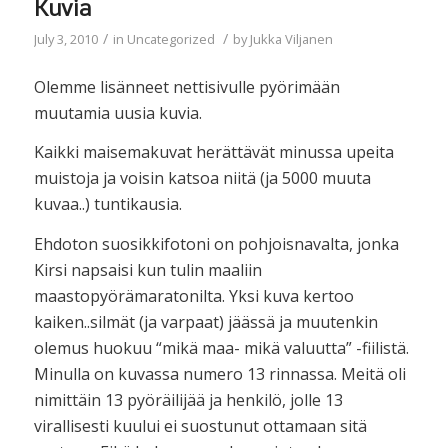
Kuvia
/
/
July 3, 2010
in
Uncategorized
by
Jukka Viljanen
Olemme lisänneet nettisivulle pyörimään
muutamia uusia kuvia.
Kaikki maisemakuvat herättävät minussa upeita
muistoja ja voisin katsoa niitä (ja 5000 muuta
kuvaa..) tuntikausia.
Ehdoton suosikkifotoni on pohjoisnavalta, jonka
Kirsi napsaisi kun tulin maaliin
maastopyörämaratonilta. Yksi kuva kertoo
kaiken..silmät (ja varpaat) jäässä ja muutenkin
olemus huokuu “mikä maa- mikä valuutta” -fiilistä.
Minulla on kuvassa numero 13 rinnassa. Meitä oli
nimittäin 13 pyöräilijää ja henkilö, jolle 13
virallisesti kuului ei suostunut ottamaan sitä