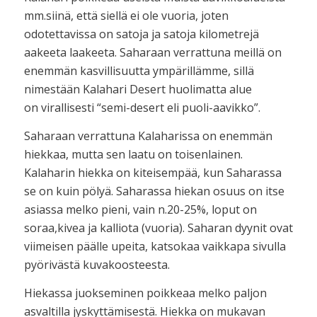
mm.siinä, että siellä ei ole vuoria, joten
odotettavissa on satoja ja satoja kilometrejä
aakeeta laakeeta. Saharaan verrattuna meillä on
enemmän kasvillisuutta ympärillämme, sillä
nimestään Kalahari Desert huolimatta alue
on virallisesti “semi-desert eli puoli-aavikko”.
Saharaan verrattuna Kalaharissa on enemmän
hiekkaa, mutta sen laatu on toisenlainen.
Kalaharin hiekka on kiteisempää, kun Saharassa
se on kuin pölyä. Saharassa hiekan osuus on itse
asiassa melko pieni, vain n.20-25%, loput on
soraa,kivea ja kalliota (vuoria). Saharan dyynit ovat
viimeisen päälle upeita, katsokaa vaikkapa sivulla
pyörivästä kuvakoosteesta.
Hiekassa juokseminen poikkeaa melko paljon
asvaltilla jyskyttämisestä. Hiekka on mukavan