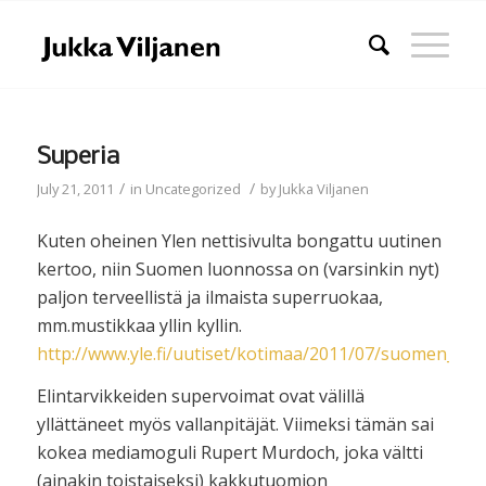
Superia
/
/
July 21, 2011
in
Uncategorized
by
Jukka Viljanen
Kuten oheinen Ylen nettisivulta bongattu uutinen
kertoo, niin Suomen luonnossa on (varsinkin nyt)
paljon terveellistä ja ilmaista superruokaa,
mm.mustikkaa yllin kyllin.
http://www.yle.fi/uutiset/kotimaa/2011/07/suomen_l
Elintarvikkeiden supervoimat ovat välillä
yllättäneet myös vallanpitäjät. Viimeksi tämän sai
kokea mediamoguli Rupert Murdoch, joka vältti
(ainakin toistaiseksi) kakkutuomion