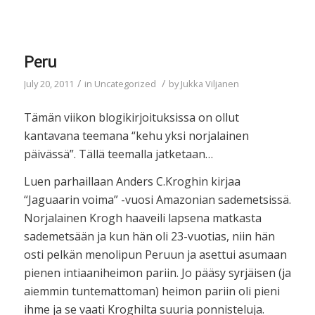
Peru
/
/
July 20, 2011
in
Uncategorized
by
Jukka Viljanen
Tämän viikon blogikirjoituksissa on ollut
kantavana teemana “kehu yksi norjalainen
päivässä”. Tällä teemalla jatketaan…
Luen parhaillaan Anders C.Kroghin kirjaa
“Jaguaarin voima” -vuosi Amazonian sademetsissä.
Norjalainen Krogh haaveili lapsena matkasta
sademetsään ja kun hän oli 23-vuotias, niin hän
osti pelkän menolipun Peruun ja asettui asumaan
pienen intiaaniheimon pariin. Jo pääsy syrjäisen (ja
aiemmin tuntemattoman) heimon pariin oli pieni
ihme ja se vaati Kroghilta suuria ponnisteluja.