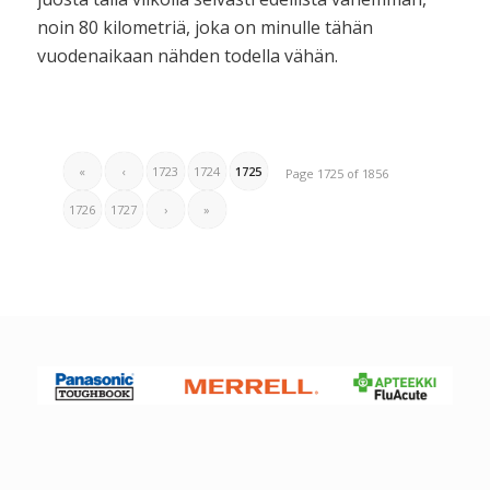
noin 80 kilometriä, joka on minulle tähän
vuodenaikaan nähden todella vähän.
«
‹
1723
1724
1725
Page 1725 of 1856
1726
1727
›
»