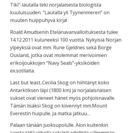
Tiki”-lautalla teki norjalaisesta biologista
kuuluisuuden. “Lautalla yli Tyynenmeren” on
muuten huippuhyvä kirja!
Roald Amudsenin Etelänavanvalloituksesta tulee
14.12.2011 kuluneeksi 100 vuotta. Nykyisiä Norjan
ylpeyksiä ovat mm. Rune Gjeldnes sekä Borge
Ousland, jotka ovat molemmat merivoimien
erikoijoukkojen “Navy Seals”-yksiköiden
ex.sotilaita.
Last but least..Cecilia Skog on hiihtänyt koko
Antarktiksen läpi (1800 km) ja norjalaisnaisen
sukset ovat vieneet hänet myös pohjoisnavalle.
Tämän lisäksi Skog on kiivennyt mm.Mount
Everestin huipulle. Ja matka jatkuu…
Palaan tänään juoksupolulle. Aion kuitenkin
juosta tällä viikolla selvästi edellistä vähemmän,