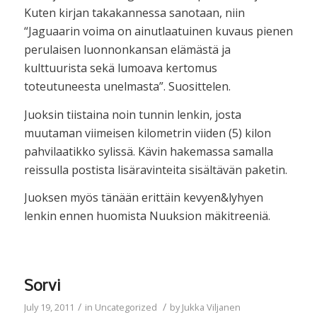
Kuten kirjan takakannessa sanotaan, niin
“Jaguaarin voima on ainutlaatuinen kuvaus pienen
perulaisen luonnonkansan elämästä ja
kulttuurista sekä lumoava kertomus
toteutuneesta unelmasta”. Suosittelen.
Juoksin tiistaina noin tunnin lenkin, josta
muutaman viimeisen kilometrin viiden (5) kilon
pahvilaatikko sylissä. Kävin hakemassa samalla
reissulla postista lisäravinteita sisältävän paketin.
Juoksen myös tänään erittäin kevyen&lyhyen
lenkin ennen huomista Nuuksion mäkitreeniä.
Sorvi
/
/
July 19, 2011
in
Uncategorized
by
Jukka Viljanen