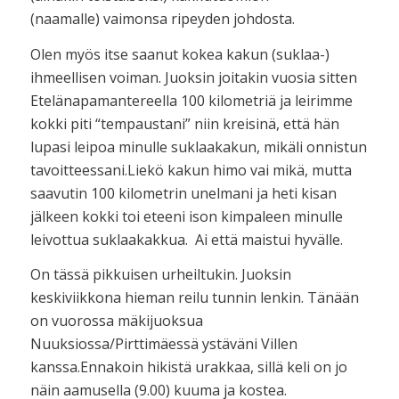
(naamalle) vaimonsa ripeyden johdosta.
Olen myös itse saanut kokea kakun (suklaa-)
ihmeellisen voiman. Juoksin joitakin vuosia sitten
Etelänapamantereella 100 kilometriä ja leirimme
kokki piti “tempaustani” niin kreisinä, että hän
lupasi leipoa minulle suklaakakun, mikäli onnistun
tavoitteessani.Liekö kakun himo vai mikä, mutta
saavutin 100 kilometrin unelmani ja heti kisan
jälkeen kokki toi eteeni ison kimpaleen minulle
leivottua suklaakakkua. Ai että maistui hyvälle.
On tässä pikkuisen urheiltukin. Juoksin
keskiviikkona hieman reilu tunnin lenkin. Tänään
on vuorossa mäkijuoksua
Nuuksiossa/Pirttimäessä ystäväni Villen
kanssa.Ennakoin hikistä urakkaa, sillä keli on jo
näin aamusella (9.00) kuuma ja kostea.