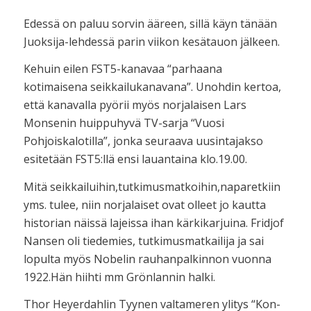
Edessä on paluu sorvin ääreen, sillä käyn tänään
Juoksija-lehdessä parin viikon kesätauon jälkeen.
Kehuin eilen FST5-kanavaa “parhaana
kotimaisena seikkailukanavana”. Unohdin kertoa,
että kanavalla pyörii myös norjalaisen Lars
Monsenin huippuhyvä TV-sarja “Vuosi
Pohjoiskalotilla”, jonka seuraava uusintajakso
esitetään FST5:llä ensi lauantaina klo.19.00.
Mitä seikkailuihin,tutkimusmatkoihin,naparetkiin
yms. tulee, niin norjalaiset ovat olleet jo kautta
historian näissä lajeissa ihan kärkikarjuina. Fridjof
Nansen oli tiedemies, tutkimusmatkailija ja sai
lopulta myös Nobelin rauhanpalkinnon vuonna
1922.Hän hiihti mm Grönlannin halki.
Thor Heyerdahlin Tyynen valtameren ylitys “Kon-