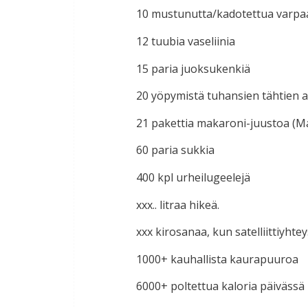
10 mustunutta/kadotettua varpaa
12 tuubia vaseliinia
15 paria juoksukenkiä
20 yöpymistä tuhansien tähtien a
21 pakettia makaroni-juustoa (
60 paria sukkia
400 kpl urheilugeelejä
xxx.. litraa hikeä.
xxx kirosanaa, kun satelliittiyhtey
1000+ kauhallista kaurapuuroa
6000+ poltettua kaloria päivässä