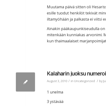
Muutama päivä sitten oli Hesariss
esille tuodut henkilöt tekivät m
iltamyöhään ja palkasta ei viitsi
Ainakin pääkaupunkiseudulla on o
mitenkään kunniakas arvonimi. M
kun thaimaalaiset marjanpoimijat
Kalaharin juoksu numeroi
/
/
August 3, 2010
in
Uncategorized
by
Ju
1 unelma
3 ystävää