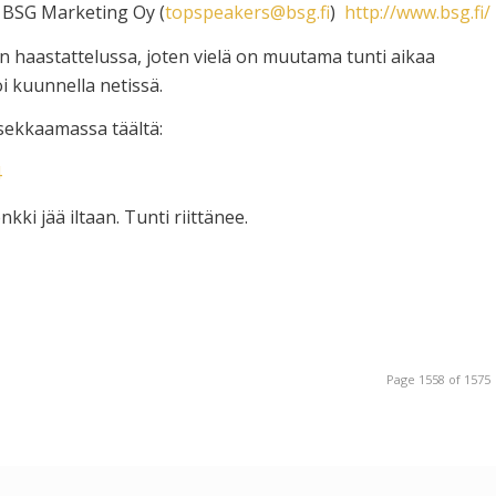
n BSG Marketing Oy (
topspeakers@bsg.fi
)
http://www.bsg.fi/
kin haastattelussa, joten vielä on muutama tunti aikaa
i kuunnella netissä.
tsekkaamassa täältä:
4
kki jää iltaan. Tunti riittänee.
Page 1558 of 1575