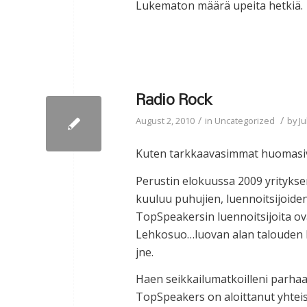
Lukematon määrä upeita hetkiä.
Radio Rock
/
/
August 2, 2010
in
Uncategorized
by
Ju
Kuten tarkkaavasimmat huomasivat
Perustin elokuussa 2009 yrityks
kuuluu puhujien, luennoitsijoiden
TopSpeakersin luennoitsijoita ov
Lehkosuo…luovan alan talouden k
jne.
Haen seikkailumatkoilleni parhaa
TopSpeakers on aloittanut yhteis