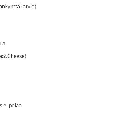
nkynttä (arvio)
lla
Mac&Cheese)
s ei pelaa.