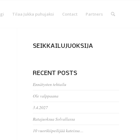
gi
Tilaa Jukka puhujaksi
Contact
Partners
SEIKKAILUJUOKSIJA
.
RECENT POSTS
Ennätysten tehtailu
Ole valppaana
3.4.2027
Ratajuoksua Solvallassa
10 vuorikiipeilijää kateissa…