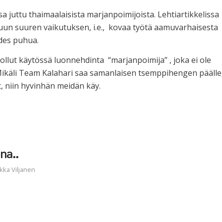
a juttu thaimaalaisista marjanpoimijoista. Lehtiartikkelissa
inuun suuren vaikutuksen, i.e., kovaa työtä aamuvarhaisesta
 edes puhua.
llut käytössä luonnehdinta “marjanpoimija” , joka ei ole
ikäli Team Kalahari saa samanlaisen tsemppihengen päälle
, niin hyvinhän meidän käy.
na..
kka Viljanen