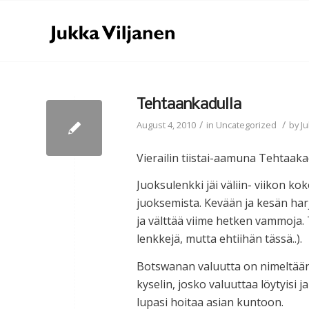
Tehtaankadulla
/
/
August 4, 2010
in
Uncategorized
by
Ju
Vierailin tiistai-aamuna Tehtaaka
Juoksulenkki jäi väliin- viikon kok
juoksemista. Kevään ja kesän harj
ja välttää viime hetken vammoja.
lenkkejä, mutta ehtiihän tässä..).
Botswanan valuutta on nimeltään P
kyselin, josko valuuttaa löytyisi j
lupasi hoitaa asian kuntoon.