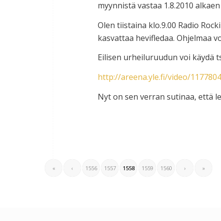
myynnistä vastaa 1.8.2010 alkae
Olen tiistaina klo.9.00 Radio Roc
kasvattaa hevifledaa. Ohjelmaa vo
Eilisen urheiluruudun voi käydä 
http://areena.yle.fi/video/117780
Nyt on sen verran sutinaa, että len
«
‹
1556
1557
1558
1559
1560
›
»