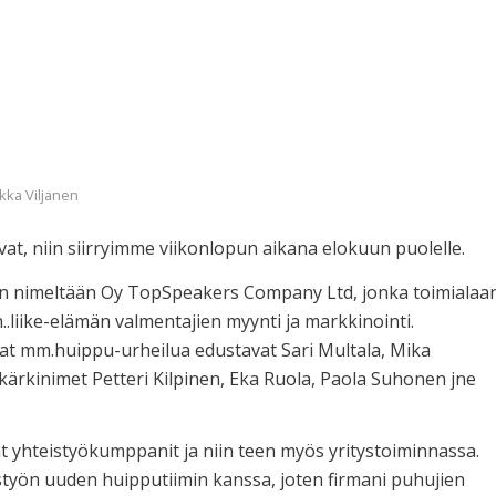
kka Viljanen
, niin siirryimme viikonlopun aikana elokuun puolelle.
en nimeltään Oy TopSpeakers Company Ltd, jonka toimialaa
..liike-elämän valmentajien myynti ja markkinointi.
at mm.huippu-urheilua edustavat Sari Multala, Mika
ärkinimet Petteri Kilpinen, Eka Ruola, Paola Suhonen jne
t yhteistyökumppanit ja niin teen myös yritystoiminnassa.
työn uuden huipputiimin kanssa, joten firmani puhujien