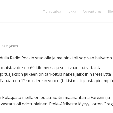
Tervetuloa
Jukka
Adventures
Blo
kka Viljanen
dulla Radio Rockin studiolla ja meininki oli sopivan hulvaton
onaistavoite on 60 kilometriä ja se ei vaadi päivittäistä
oitusjakson jälkeen on tarkoitus hakea jalkoihin freesiyttä
 Tänään on 12km:n lenkin vuoro (tekisi mieli juosta pidempiä
ula..josta meillä on pulaa. Soitin maanantaina Forexiin ja
a vastaus oli odotunlainen. Etelä-Afrikasta löytyy, jotten Greg