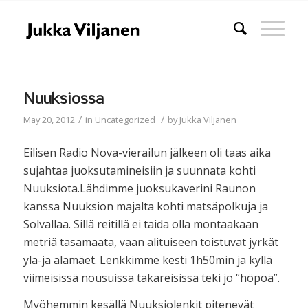
Nuuksiossa
/
/
May 20, 2012
in
Uncategorized
by
Jukka Viljanen
Eilisen Radio Nova-vierailun jälkeen oli taas aika
sujahtaa juoksutamineisiin ja suunnata kohti
Nuuksiota.Lähdimme juoksukaverini Raunon
kanssa Nuuksion majalta kohti matsäpolkuja ja
Solvallaa. Sillä reitillä ei taida olla montaakaan
metriä tasamaata, vaan alituiseen toistuvat jyrkät
ylä-ja alamäet. Lenkkimme kesti 1h50min ja kyllä
viimeisissä nousuissa takareisissä teki jo “höpöä”.
Myöhemmin kesällä Nuuksiolenkit pitenevät