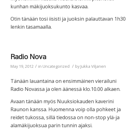
kunhan mäkijuoksukunto kasvaa.
Otin tänään tosi iisisti ja juoksin palauttavan 1h30
lenkin tasamaalla.
Radio Nova
/
/
May 19, 2012
in
Uncategorized
by
Jukka Viljanen
Tänään lauantaina on ensimmäinen vierailuni
Radio Novassa ja olen äänessä klo.10.00 alkaen.
Avaan tänään myös Nuuksiokauden kaverini
Raunon kanssa. Huomenna voip olla pohkeet ja
reidet tukossa, sillä tiedossa on non-stop ylä-ja
alamäkijuoksua parin tunnin ajaksi.