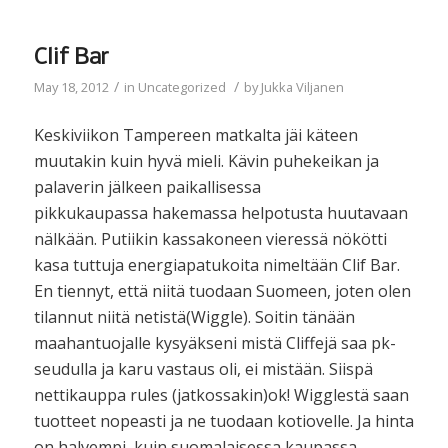
Clif Bar
/
/
May 18, 2012
in
Uncategorized
by
Jukka Viljanen
Keskiviikon Tampereen matkalta jäi käteen
muutakin kuin hyvä mieli. Kävin puhekeikan ja
palaverin jälkeen paikallisessa
pikkukaupassa hakemassa helpotusta huutavaan
nälkään. Putiikin kassakoneen vieressä nökötti
kasa tuttuja energiapatukoita nimeltään Clif Bar.
En tiennyt, että niitä tuodaan Suomeen, joten olen
tilannut niitä netistä(Wiggle). Soitin tänään
maahantuojalle kysyäkseni mistä Cliffejä saa pk-
seudulla ja karu vastaus oli, ei mistään. Siispä
nettikauppa rules (jatkossakin)ok! Wigglestä saan
tuotteet nopeasti ja ne tuodaan kotiovelle. Ja hinta
on halvempi, kuin suomalaisessa kaupassa.