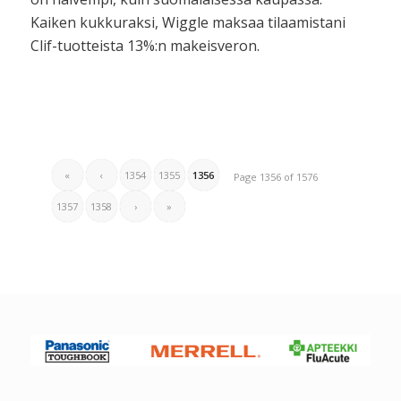
Kaiken kukkuraksi, Wiggle maksaa tilaamistani
Clif-tuotteista 13%:n makeisveron.
«
‹
1354
1355
1356
Page 1356 of 1576
1357
1358
›
»