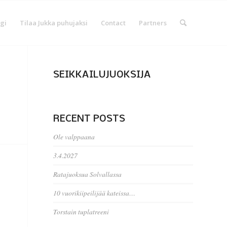
gi
Tilaa Jukka puhujaksi
Contact
Partners
SEIKKAILUJUOKSIJA
RECENT POSTS
Ole valppaana
3.4.2027
Ratajuoksua Solvallassa
10 vuorikiipeilijää kateissa…
Torstain tuplatreeni