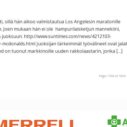
ti, sillä hän aikoo valmistautua Los Angelesin maratonille
n. Joen mukaan hän ei ole hampurilaisketjun mannekiini,
ja juoksuun. http://www.suntimes.com/news/4212103-
mcdonalds.html Juoksijan tärkeimmät työvälineet ovat jala
eed on tuonut markkinoille uuden rakkolaastarin, jonka […]
Page 1764 of 1854