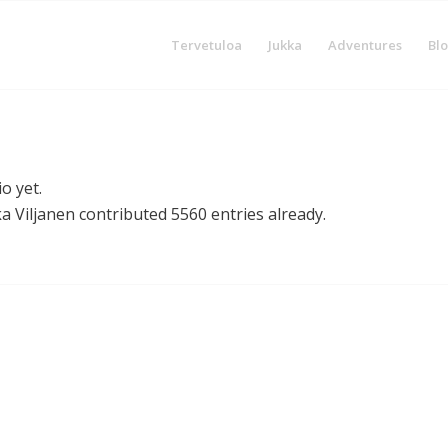
Tervetuloa
Jukka
Adventures
Blo
o yet.
a Viljanen
contributed 5560 entries already.