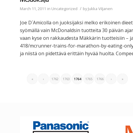
McJuoksija
/
March 11, 2011
in
Uncategorized
by
Jukka Viljanen
Joe D´Amicolla on juoksijaksi melko erikoinen dieet
syömällä vain McDonaldsin tuotteita 30 päivän aja
vaan kyse on rakkaudesta Mäkkärin tuotteisiin – 
418/mcrunner-trains-for-marathon-by-eating-only-
ja niistä on pidettävä erittäin hyvää huolta. Comp
«
‹
1762
1763
1764
1765
1766
›
»