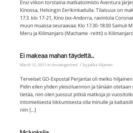
Ensi viikon torstaina matkatoimisto Aventura järj
Kinossa, Helsingin Eerikinkadulla. Tilaisuus on ma
17.3. klo 17-21, Kino (ex-Andorra, ravintola Corona
muun muassa seuraavaa: Klo 17.30-18.00 Samuli Ma
Meru ja Kilimanjaro (Machame -reitti) o Kilimanjaro (
Ei makeaa mahan täydeltä..
/
March 12, 2011
in
Uncategorized
by
Jukka Viljanen
Terveiset GO-Exposta! Perjantai oli melko hiljainen
Pidin eilen yhden yleisöluennon ja tänään otetaan uu
tietää, niin olen juossut pitkiä matkoja jo vuositol
intomielisestä liikkumisesta olla minulle ja kaltais
niin […]