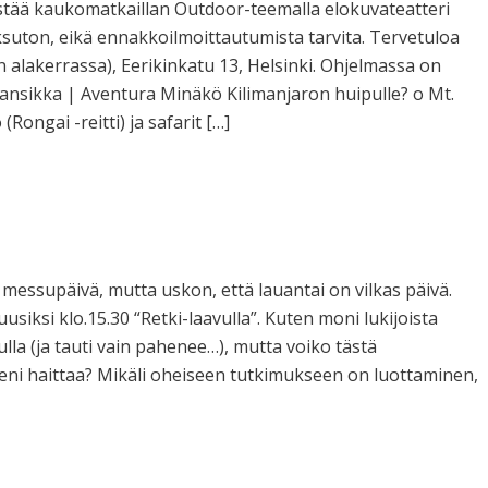
estää kaukomatkaillan Outdoor-teemalla elokuvateatteri
ksuton, eikä ennakkoilmoittautumista tarvita. Tervetuloa
n alakerrassa), Eerikinkatu 13, Helsinki. Ohjelmassa on
nsikka | Aventura Minäkö Kilimanjaron huipulle? o Mt.
Rongai -reitti) ja safarit […]
 messupäivä, mutta uskon, että lauantai on vilkas päivä.
siksi klo.15.30 “Retki-laavulla”. Kuten moni lukijoista
kulla (ja tauti vain pahenee…), mutta voiko tästä
illeni haittaa? Mikäli oheiseen tutkimukseen on luottaminen,