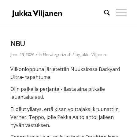
NBU
/
/
June 29, 2026
in
Uncategorized
by
Jukka Viljanen
Viikonloppuna järjetettiin Nuuksiossa Backyard
Ultra- tapahtuma.
Olin paikalla perjantai-illasta aina pitkälle
lauantaita asti.
Ei ollut yllätys, että kisan voittajaksi kruunattiin
Verneri Teppo, jolle Pekka Aalto antoi jälleen
hyvän vastuksen.