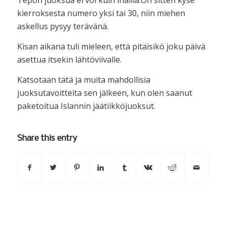
Tepon juoksua ei voi kuin ihailla.On sitten kyse
kierroksesta numero yksi tai 30, niin miehen
askellus pysyy terävänä.
Kisan aikana tuli mieleen, että pitäisikö joku päivä
asettua itsekin lähtöviivalle.
Katsotaan tätä ja muita mahdollisia
juoksutavoitteita sen jälkeen, kun olen saanut
paketoitua Islannin jäätiikköjuoksut.
Share this entry