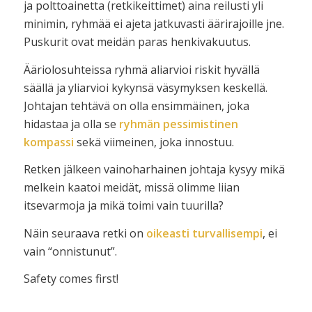
ja polttoainetta (retkikeittimet) aina reilusti yli
minimin, ryhmää ei ajeta jatkuvasti äärirajoille jne.
Puskurit ovat meidän paras henkivakuutus.
Ääriolosuhteissa ryhmä aliarvioi riskit hyvällä
säällä ja yliarvioi kykynsä väsymyksen keskellä.
Johtajan tehtävä on olla ensimmäinen, joka
hidastaa ja olla se
ryhmän pessimistinen
kompassi
sekä viimeinen, joka innostuu.
Retken jälkeen vainoharhainen johtaja kysyy mikä
melkein kaatoi meidät, missä olimme liian
itsevarmoja ja mikä toimi vain tuurilla?
Näin seuraava retki on
oikeasti turvallisempi
, ei
vain “onnistunut”.
Safety comes first!