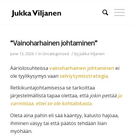
“Vainoharhainen johtaminen”
/
/
June 13, 2026
in
Uncategorized
by
Jukka Viljanen
Ääriolosuhteissa
vainoharhainen johtaminen
ei
ole tyylikysymys vaan
selviytymisstrategia
.
Retkikuntajohtamisessa se tarkoittaa
järjestelmällistä tapaa olettaa, että
jokin pettää
ja
varmistaa, ettei se ole kohtalokasta.
Oleta aina pahin eli sää kääntyy, kalusto hajoaa,
ihminen väsyy tai että päätös tehdään liian
myöhään.