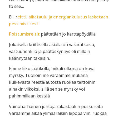
to see…
Eli, r
eitti, aikataulu ja energiankulutus
lasketaan
pessimistisesti
Poistumisreitit
päätetään jo karttapöydällä
Jokaisella kriittisellä asialla on vararatkaisu,
vastuuhenkilö ja päätöskynnys eli milloin
käännytään takaisin.
Emme liiku jäätiköllä, mikäli ulkona on kova
myrsky. Tuolloin me varaamme mukana
kulkevasta reestä/autosta ruokaa telttoihin
ainakin viikoksi, sillä sen se myrsky voi
pahimmillaan kestää.
Vainoharhainen johtaja rakastaakin puskureita.
Varaamme aikaa ylimääräisiin lepopäiviin, ruokaa