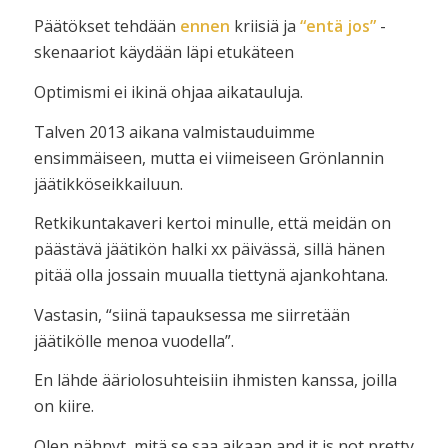
Päätökset tehdään
ennen
kriisiä ja
“entä jos”
-
skenaariot käydään läpi etukäteen
Optimismi ei ikinä ohjaa aikatauluja.
Talven 2013 aikana valmistauduimme
ensimmäiseen, mutta ei viimeiseen Grönlannin
jäätikköseikkailuun.
Retkikuntakaveri kertoi minulle, että meidän on
päästävä jäätikön halki xx päivässä, sillä hänen
pitää olla jossain muualla tiettynä ajankohtana.
Vastasin, “siinä tapauksessa me siirretään
jäätikölle menoa vuodella”.
En lähde ääriolosuhteisiin ihmisten kanssa, joilla
on kiire.
Olen nähnyt, mitä se saa aikaan and it is not pretty