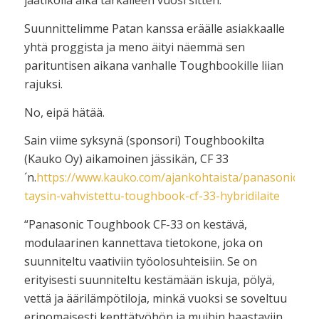
jäätiköllä aika tarkalleen vuosi sitten.
Suunnittelimme Patan kanssa eräälle asiakkaalle
yhtä proggista ja meno äityi näemmä sen
parituntisen aikana vanhalle Toughbookille liian
rajuksi.
No, eipä hätää.
Sain viime syksynä (sponsori) Toughbookilta
(Kauko Oy) aikamoinen jässikän, CF 33
´n.
https://www.kauko.com/ajankohtaista/panasonicilta-
taysin-vahvistettu-toughbook-cf-33-hybridilaite
“Panasonic Toughbook CF-33 on kestävä,
modulaarinen kannettava tietokone, joka on
suunniteltu vaativiin työolosuhteisiin. Se on
erityisesti suunniteltu kestämään iskuja, pölyä,
vettä ja äärilämpötiloja, minkä vuoksi se soveltuu
erinomaisesti kenttätyöhön ja muihin haastaviin