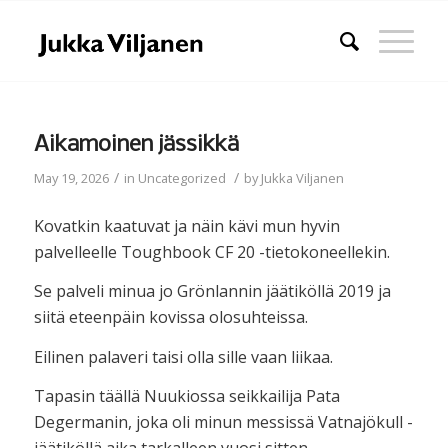
Aikamoinen jässikkä
/
/
May 19, 2026
in
Uncategorized
by
Jukka Viljanen
Kovatkin kaatuvat ja näin kävi mun hyvin
palvelleelle Toughbook CF 20 -tietokoneellekin.
Se palveli minua jo Grönlannin jäätiköllä 2019 ja
siitä eteenpäin kovissa olosuhteissa.
Eilinen palaveri taisi olla sille vaan liikaa.
Tapasin täällä Nuukiossa seikkailija Pata
Degermanin, joka oli minun messissä Vatnajökull -