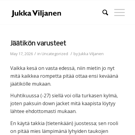
Jäätikön varusteet
/
/
May 17, 2026
in
Uncategorized
by
Jukka Viljanen
Vaikka kesä on vasta edessä, niin mietin jo nyt
mitä kaikkea rompetta pitää ottaa ensi keväänä
jäätikölle mukaan.
Huhtikuussa (-27) siellä voi olla turkasen kylmä,
joten paksuin down jacket mitä kaapista löytyy
lähtee ehdottomasti mukaan.
En käytä takkia (tietenkään) juostessa; sen rooli
on pitää mies lämpimänä lyhyiden taukojen