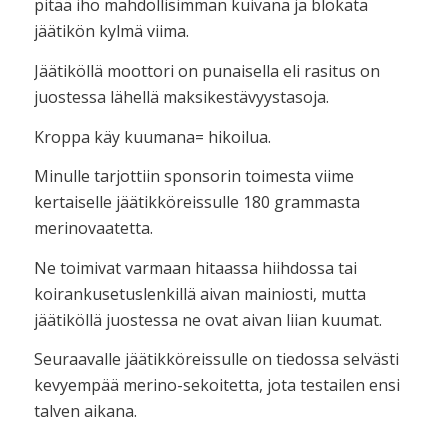
pitää iho mahdollisimman kuivana ja blokata
jäätikön kylmä viima.
Jäätiköllä moottori on punaisella eli rasitus on
juostessa lähellä maksikestävyystasoja.
Kroppa käy kuumana= hikoilua.
Minulle tarjottiin sponsorin toimesta viime
kertaiselle jäätikköreissulle 180 grammasta
merinovaatetta.
Ne toimivat varmaan hitaassa hiihdossa tai
koirankusetuslenkillä aivan mainiosti, mutta
jäätiköllä juostessa ne ovat aivan liian kuumat.
Seuraavalle jäätikköreissulle on tiedossa selvästi
kevyempää merino-sekoitetta, jota testailen ensi
talven aikana.