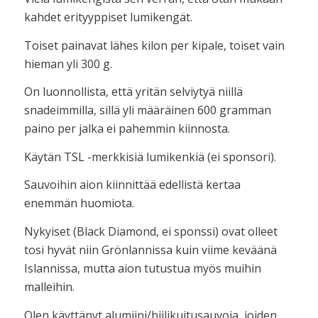
kahdet erityyppiset lumikengät.
Toiset painavat lähes kilon per kipale, toiset vain
hieman yli 300 g.
On luonnollista, että yritän selviytyä niillä
snadeimmilla, sillä yli määräinen 600 gramman
paino per jalka ei pahemmin kiinnosta.
Käytän TSL -merkkisiä lumikenkiä (ei sponsori).
Sauvoihin aion kiinnittää edellistä kertaa
enemmän huomiota.
Nykyiset (Black Diamond, ei sponssi) ovat olleet
tosi hyvät niin Grönlannissa kuin viime keväänä
Islannissa, mutta aion tutustua myös muihin
malleihin.
Olen käyttänyt alumiini/hiilikuitusauvoja, joiden