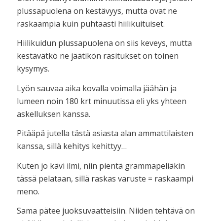
plussapuolena on kestävyys, mutta ovat ne
raskaampia kuin puhtaasti hiilikuituiset.
Hiilikuidun plussapuolena on siis keveys, mutta
kestävätkö ne jäätikön rasitukset on toinen
kysymys.
Lyön sauvaa aika kovalla voimalla jäähän ja
lumeen noin 180 krt minuutissa eli yks yhteen
askelluksen kanssa.
Pitääpä jutella tästä asiasta alan ammattilaisten
kanssa, sillä kehitys kehittyy…
Kuten jo kävi ilmi, niin pientä grammapeliäkin
tässä pelataan, sillä raskas varuste = raskaampi
meno.
Sama pätee juoksuvaatteisiin. Niiden tehtävä on