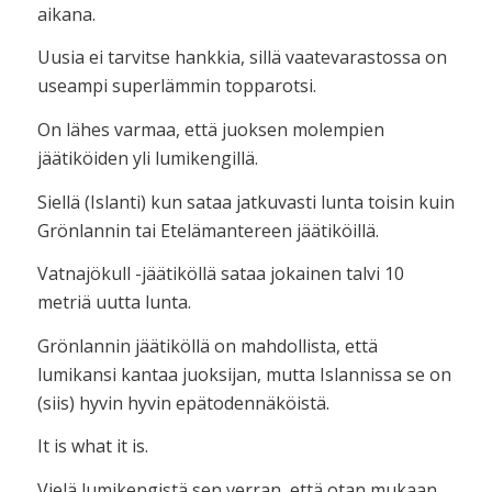
aikana.
Uusia ei tarvitse hankkia, sillä vaatevarastossa on
useampi superlämmin topparotsi.
On lähes varmaa, että juoksen molempien
jäätiköiden yli lumikengillä.
Siellä (Islanti) kun sataa jatkuvasti lunta toisin kuin
Grönlannin tai Etelämantereen jäätiköillä.
Vatnajökull -jäätiköllä sataa jokainen talvi 10
metriä uutta lunta.
Grönlannin jäätiköllä on mahdollista, että
lumikansi kantaa juoksijan, mutta Islannissa se on
(siis) hyvin hyvin epätodennäköistä.
It is what it is.
Vielä lumikengistä sen verran, että otan mukaan