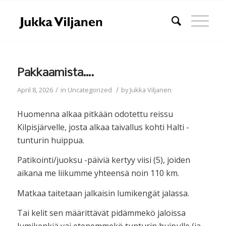
Pakkaamista….
/
/
April 8, 2026
in
Uncategorized
by
Jukka Viljanen
Huomenna alkaa pitkään odotettu reissu
Kilpisjärvelle, josta alkaa taivallus kohti Halti -
tunturin huippua.
Patikointi/juoksu -päiviä kertyy viisi (5), joiden
aikana me liikumme yhteensä noin 110 km.
Matkaa taitetaan jalkaisin lumikengät jalassa.
Tai kelit sen määrittävät pidämmekö jaloissa