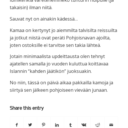
lumikenkiä vai etenemmekö tunturin huipulle (ja
takaisin) ilman niitä.
Sauvat nyt on ainakin kädessä…
Kamaa on kertynyt jo aiemmilta talvisilta reissuilta
ja jotkut niistä ovat peräti Pohjoisnavan ajoilta,
joten ostoksille ei tarvitse sen takia lähteä.
Jotain minimaalista updeittausta olen tehnyt
ajatellen samalla jo vuoden kuluttua koittavaa
Islannin “kahden jäätikön” juoksuakin.
No niin, tässä on päivä aikaa pakkailla kamoja ja
siirtyä sen jälkeen pohjoiseen vievään junaan.
Share this entry