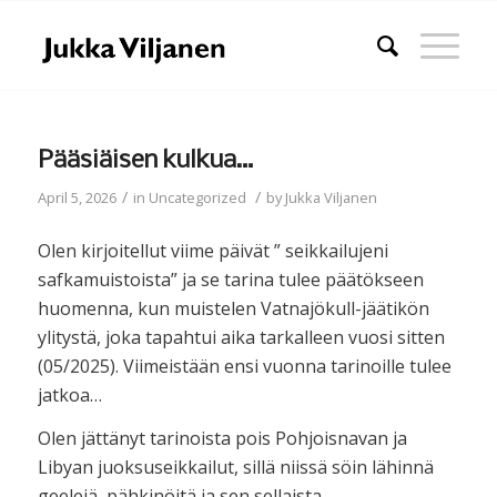
Pääsiäisen kulkua…
/
/
April 5, 2026
in
Uncategorized
by
Jukka Viljanen
Olen kirjoitellut viime päivät ” seikkailujeni
safkamuistoista” ja se tarina tulee päätökseen
huomenna, kun muistelen Vatnajökull-jäätikön
ylitystä, joka tapahtui aika tarkalleen vuosi sitten
(05/2025). Viimeistään ensi vuonna tarinoille tulee
jatkoa…
Olen jättänyt tarinoista pois Pohjoisnavan ja
Libyan juoksuseikkailut, sillä niissä söin lähinnä
geelejä, pähkinöitä ja sen sellaista.