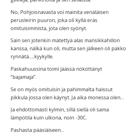
No, Pohjoisnavasta voi mainita venäläisen
perusleirin puuron, joka oli kyllä eräs
omituisimmista, jota olen syönyt.
Sain sen jotenkin mätettyä alas mansikkahillon
kanssa, nälkä kun oli, mutta sen jälkeen oli pakko
rynnätä…..kyykylle.
Paskahuussina toimi jäässä nököttänyt
“bajamaja”.
Se on myös omituisin ja pahimmalta haissut
pikkula jossa olen käynyt. Ja aika monessa olen…
Ja ehdottomasti kylmin, sillä siellä oli sama
lämpötila kuin ulkona, noin -30C.
Pashasta pääsiäiseen…