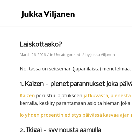
Laiskottaako?
/
/
March 26, 2026
in
Uncategorized
by
Jukka Viljanen
No, tässä on seitsemän (japanilaista) menetelmää, 
1. Kaizen – pienet parannukset joka päiv
Kaizen
perustuu ajatukseen
jatkuvasta, pienestä
kerralla, keskity parantamaan asioita hieman joka 
Jo yhden prosentin edistys päivässä kasvaa ajan
2. Ikigai – syy nousta aamulla