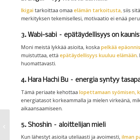
Ikigai
tarkoittaa omaa
elämän tarkoitusta,
siis si
merkityksen tekemisellesi, motivaatio ei enää per
3. Wabi-sabi – epätäydellisyys on kaunis
Moni meistä lykkää asioita, koska
pelkää epäonnis
muistuttaa, että
epätäydellisyys kuuluu elämään
.
huomattavasti.
4. Hara Hachi Bu – energia syntyy tasap
Tämä periaate kehottaa
lopettamaan syömisen, k
energiatasot korkeammalla ja mielen virkeänä, mik
aikaansaamiseen.
5. Shoshin – aloittelijan mieli
Metsäpäivä
Kun lähestyt asioita uteliaasti ja avoimesti,
ilman p