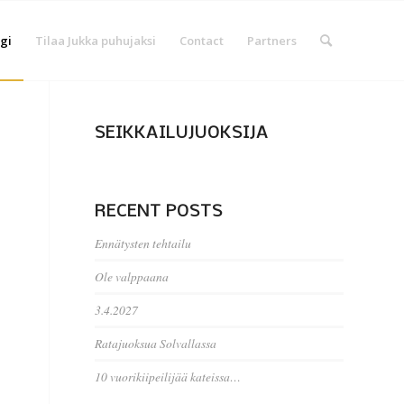
gi
Tilaa Jukka puhujaksi
Contact
Partners
SEIKKAILUJUOKSIJA
RECENT POSTS
Ennätysten tehtailu
Ole valppaana
3.4.2027
Ratajuoksua Solvallassa
10 vuorikiipeilijää kateissa…