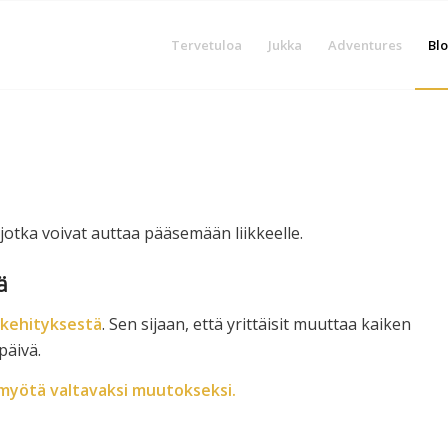
Tervetuloa
Jukka
Adventures
Blo
jotka voivat auttaa pääsemään liikkeelle.
ä
 kehityksestä
. Sen sijaan, että yrittäisit muuttaa kaiken
päivä.
 myötä valtavaksi muutokseksi.