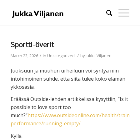
Sportti-överit
/
/
March 23, 2026
in
Uncategorized
by
Jukka Viljanen
Juoksuun ja muuhun urheiluun voi syntyä niin
intohimoinen suhde, että siitä tulee koko elämän
ykkösasia.
Eräässä Outside-lehden artikkelissa kysyttiin, ”Is it
possible to love sport too
much?”
https://www.outsideonline.com/health/training-
performance/running-empty/
Kyllä.