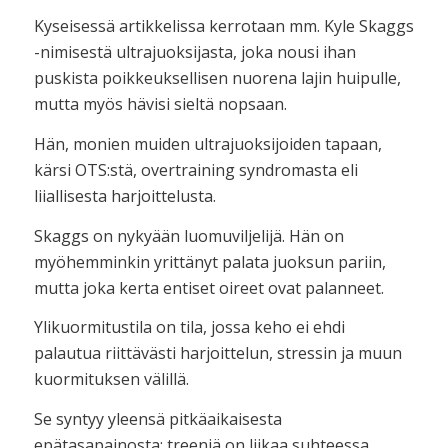
Kyseisessä artikkelissa kerrotaan mm. Kyle Skaggs
-nimisestä ultrajuoksijasta, joka nousi ihan
puskista poikkeuksellisen nuorena lajin huipulle,
mutta myös hävisi sieltä nopsaan.
Hän, monien muiden ultrajuoksijoiden tapaan,
kärsi OTS:stä, overtraining syndromasta eli
liiallisesta harjoittelusta.
Skaggs on nykyään luomuviljelijä. Hän on
myöhemminkin yrittänyt palata juoksun pariin,
mutta joka kerta entiset oireet ovat palanneet.
Ylikuormitustila on tila, jossa keho ei ehdi
palautua riittävästi harjoittelun, stressin ja muun
kuormituksen välillä.
Se syntyy yleensä pitkäaikaisesta
epätasapainosta: treeniä on liikaa suhteessa