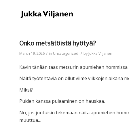
Onko metsätöistä hyötyä?
/
/
March 19, 2026
in
Uncategorized
by
Jukka Viljanen
Kävin tänään taas metsurin apumiehen hommissa.
Näitä työtehtäviä on ollut viime viikkojen aikana m
Miksi?
Puiden kanssa pulaaminen on hauskaa.
No, jos joutuisin tekemään näitä apumiehen hommia 
muuttua…