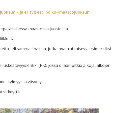
i juoksun – ja erityisesti polku-/maastojuoksun
n epätasaisessa maastossa juostessa.
iikkeitä
keita…eli samoja lihaksia, jotka ovat ratkaisevia esimerkiksi
uskestävyyslenkki (PK), jossa ollaan pitkiä aikoja jalkojen
de, kylmyys ja väsymys.
 sitkeyttä.