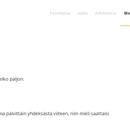
Tervetuloa
Jukka
Adventures
Blo
elko paljon.
päivittäin yhdeksästä viiteen, niin mieli saattaisi