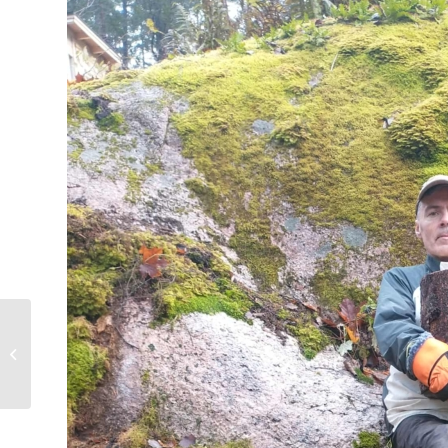
Talviturkki….