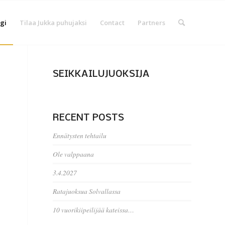
gi
Tilaa Jukka puhujaksi
Contact
Partners
SEIKKAILUJUOKSIJA
RECENT POSTS
Ennätysten tehtailu
Ole valppaana
3.4.2027
Ratajuoksua Solvallassa
10 vuorikiipeilijää kateissa…