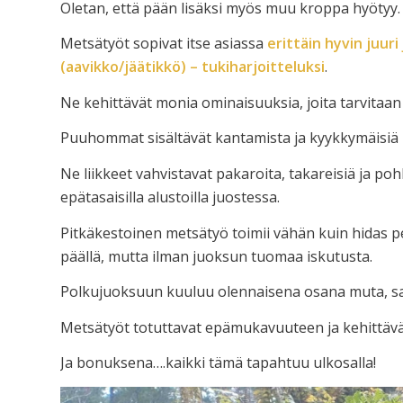
Oletan, että pään lisäksi myös muu kroppa hyötyy.
Metsätyöt sopivat itse asiassa
erittäin hyvin juur
(aavikko/jäätikkö) – tukiharjoitteluksi
.
Ne kehittävät monia ominaisuuksia, joita tarvitaa
Puuhommat sisältävät kantamista ja kyykkymäisiä l
Ne liikkeet vahvistavat pakaroita, takareisiä ja poh
epätasaisilla alustoilla juostessa.
Pitkäkestoinen metsätyö toimii vähän kuin hidas per
päällä, mutta ilman juoksun tuomaa iskutusta.
Polkujuoksuun kuuluu olennaisena osana muta, sa
Metsätyöt totuttavat epämukavuuteen ja kehittävät
Ja bonuksena….kaikki tämä tapahtuu ulkosalla!