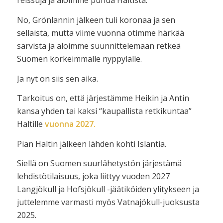
reissuja ja aloimme puhua Haltista.
No, Grönlannin jälkeen tuli koronaa ja sen
sellaista, mutta viime vuonna otimme härkää
sarvista ja aloimme suunnittelemaan retkeä
Suomen korkeimmalle nyppylälle.
Ja nyt on siis sen aika.
Tarkoitus on, että järjestämme Heikin ja Antin
kansa yhden tai kaksi “kaupallista retkikuntaa”
Haltille
vuonna 2027.
Pian Haltin jälkeen lähden kohti Islantia.
Siellä on Suomen suurlähetystön järjestämä
lehdistötilaisuus, joka liittyy vuoden 2027
Langjökull ja Hofsjökull -jäätiköiden ylitykseen ja
juttelemme varmasti myös Vatnajökull-juoksusta
2025.