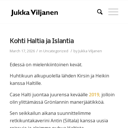
Kohti Haltia ja Islantia
/
/
March 17, 2026
in
Uncategorized
by
Jukka Viljanen
Edessä on mielenkiintoinen kevät.
Huhtikuun alkupuolella lähden Kirsin ja Heikin
kanssa Haltille.
Case Halti juontaa juurensa keväälle
2019,
jolloin
olin ylittämässä Grönlannin manerjäätikköä.
Sen seikkailun aikana suunnittelimme
retkikuntakaverini Antin (Siltala) kanssa uusia