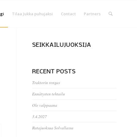
gi
Tilaa Jukka puhujaksi
Contact
Partners
SEIKKAILUJUOKSIJA
RECENT POSTS
Traktorin rengas
Ennätysten tehtailu
Ole valppaana
3.4.2027
Ratajuoksua Solvallassa