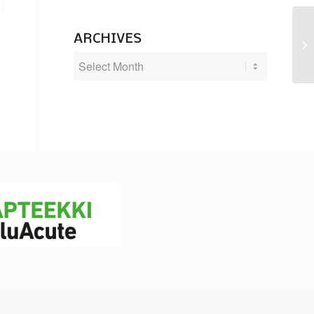
ARCHIVES
Kä