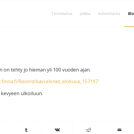
Tervetuloa
Jukka
Adventures
Blo
 on tehty jo hieman yli 100 vuoden ajan.
t.finna.fi/Record/kavi.elonet_elokuva_157197
 kevyeen ulkoiluun.