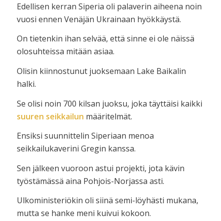
Edellisen kerran Siperia oli palaverin aiheena noin
vuosi ennen Venäjän Ukrainaan hyökkäystä.
On tietenkin ihan selvää, että sinne ei ole näissä
olosuhteissa mitään asiaa.
Olisin kiinnostunut juoksemaan Lake Baikalin
halki.
Se olisi noin 700 kilsan juoksu, joka täyttäisi kaikki
suuren seikkailun
määritelmät.
Ensiksi suunnittelin Siperiaan menoa
seikkailukaverini Gregin kanssa.
Sen jälkeen vuoroon astui projekti, jota kävin
työstämässä aina Pohjois-Norjassa asti.
Ulkoministeriökin oli siinä semi-löyhästi mukana,
mutta se hanke meni kuivui kokoon.