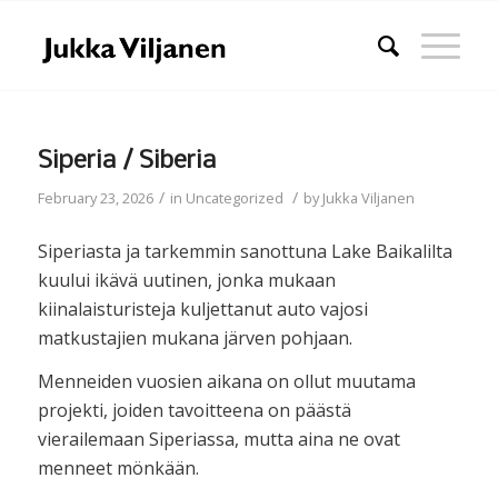
Siperia / Siberia
/
/
February 23, 2026
in
Uncategorized
by
Jukka Viljanen
Siperiasta ja tarkemmin sanottuna Lake Baikalilta
kuului ikävä uutinen, jonka mukaan
kiinalaisturisteja kuljettanut auto vajosi
matkustajien mukana järven pohjaan.
Menneiden vuosien aikana on ollut muutama
projekti, joiden tavoitteena on päästä
vierailemaan Siperiassa, mutta aina ne ovat
menneet mönkään.