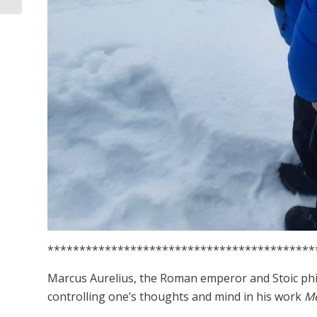
******************************************
Marcus Aurelius, the Roman emperor and Stoic phi
controlling one’s thoughts and mind in his work
Me