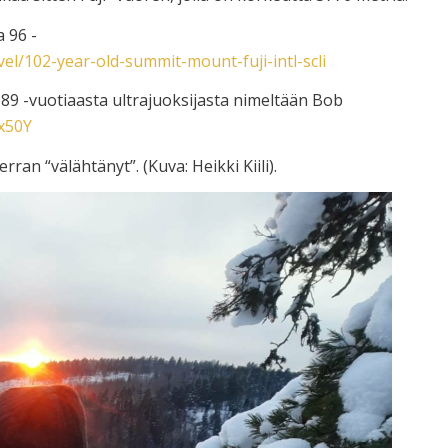
 96 -
vel/102-year-old-summit-mount-fuji-intl-scli
a 89 -vuotiaasta ultrajuoksijasta nimeltään Bob
x50Y
ran “välähtänyt”. (Kuva: Heikki Kiili).