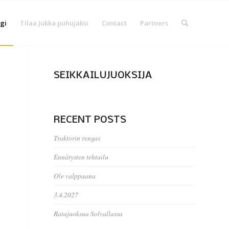
gi
Tilaa Jukka puhujaksi
Contact
Partners
SEIKKAILUJUOKSIJA
RECENT POSTS
Traktorin rengas
Ennätysten tehtailu
Ole valppaana
3.4.2027
Ratajuoksua Solvallassa