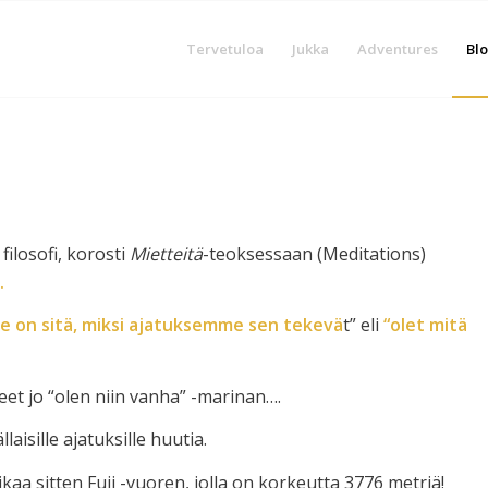
Tervetuloa
Jukka
Adventures
Blo
filosofi, korosti
Mietteitä
-teoksessaan (Meditations)
.
 on sitä, miksi ajatuksemme sen tekevä
t” eli
“olet mitä
eet jo “olen niin vanha” -marinan….
aisille ajatuksille huutia.
kaa sitten Fuji -vuoren, jolla on korkeutta 3776 metriä!