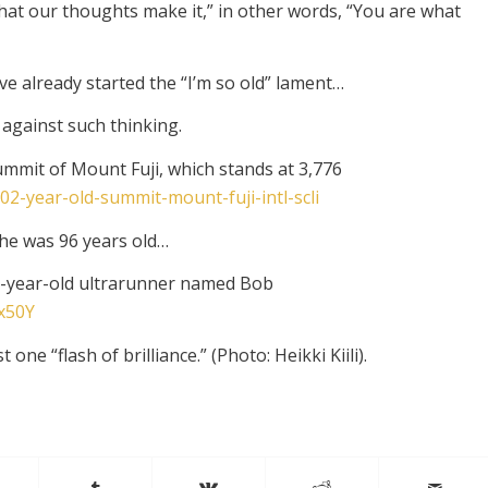
what our thoughts make it,” in other words, “You are what
ave already started the “I’m so old” lament…
 against such thinking.
ummit of Mount Fuji, which stands at 3,776
02-year-old-summit-mount-fuji-intl-scli
he was 96 years old…
n 89-year-old ultrarunner named Bob
x50Y
one “flash of brilliance.” (Photo: Heikki Kiili).