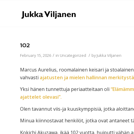
102
/
/
February 15, 2026
in
Uncategorized
by
Jukka Viljanen
Marcus Aurelius, roomalainen keisari ja stoalainen 
vahvasti
ajatusten ja mielen hallinnan merkitystä
Yksi hänen tunnettuja periaatteitaan oli
“Elämämme
ajattelet olevasi”.
Olen tavannut viis-ja kuuskymppisiä, jotka aloittan
Minua kiinnostavat henkilöt, jotka ovat antaneet täll
Kokichi Akuzawa, ikää 102 vuotta, huiputti vähän ai