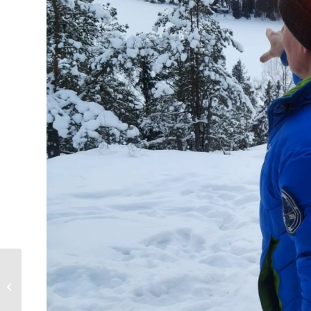
Harjoituskausi jatkuu juoksun
merkeissä / Training season
continues with a...