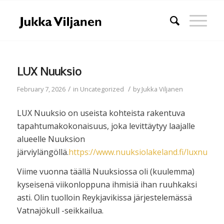
LUX Nuuksio
/
/
February 7, 2026
in
Uncategorized
by
Jukka Viljanen
LUX Nuuksio on useista kohteista rakentuva
tapahtumakokonaisuus, joka levittäytyy laajalle
alueelle Nuuksion
järviylängöllä.
https://www.nuuksiolakeland.fi/luxnuuksi
Viime vuonna täällä Nuuksiossa oli (kuulemma)
kyseisenä viikonloppuna ihmisiä ihan ruuhkaksi
asti. Olin tuolloin Reykjavikissa järjestelemässä
Vatnajökull -seikkailua.