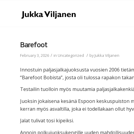
Barefoot
/
/
February 3, 2026
in
Uncategorized
by
Jukka Viljanen
Innostuin paljasjalkajuoksusta vuosien 2006 tietämi
“Barefoot Bobista”, josta oli tulossa rapakon takan
Testailin tuolloin myös muutamia paljasjalkakenkiä,
Juoksin jokaisena kesänä Espoon keskuspuiston met
kerran myös asvaltilla, joka ei todellakaan ollut hyv
Jalat tulivat tosi kipeiksi.
Annoin polkujuoksukengille uuden mahdollisuuden 