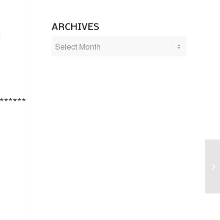
ARCHIVES
i
***********
Me