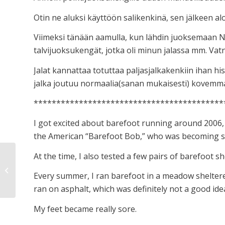
Otin ne aluksi käyttöön salikenkinä, sen jälkeen al
Viimeksi tänään aamulla, kun lähdin juoksemaan Nu
talvijuoksukengät, jotka oli minun jalassa mm. Vatna
Jalat kannattaa totuttaa paljasjalkakenkiin ihan hi
jalka joutuu normaalia(sanan mukaisesti) kovemma
******************************************
I got excited about barefoot running around 2006, 
the American “Barefoot Bob,” who was becoming some
At the time, I also tested a few pairs of barefoot sh
Kehonpainoharjoittelu /
Every summer, I ran barefoot in a meadow sheltered
Calisthenics
ran on asphalt, which was definitely not a good ide
My feet became really sore.