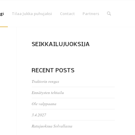
gi
Tilaa Jukka puhujaksi
Contact
Partners
SEIKKAILUJUOKSIJA
RECENT POSTS
Traktorin rengas
Ennätysten tehtailu
Ole valppaana
3.4.2027
Ratajuoksua Solvallassa