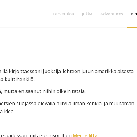
Tervetuloa
Jukka
Adventures
Blo
llä kirjoittaessani Juoksija-lehteen jutun amerikkalaisesta
a kulttihenkilö.
 mutta en saanut niihin oikein tatsia.
sien suojassa olevalla niityllä ilman kenkiä. Ja muutaman
ä idea.
saadessani niitä sponsoriltani
Merrelliltä
.