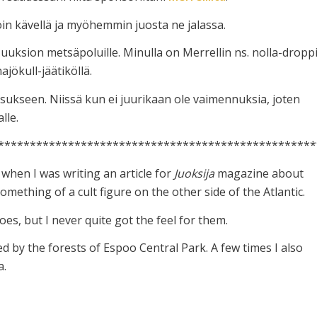
oin kävellä ja myöhemmin juosta ne jalassa.
uksion metsäpoluille. Minulla on Merrellin ns. nolla-dropp
jökull-jäätiköllä.
ssukseen. Niissä kun ei juurikaan ole vaimennuksia, joten
lle.
**************************************************
when I was writing an article for
Juoksija
magazine about
thing of a cult figure on the other side of the Atlantic.
oes, but I never quite got the feel for them.
 by the forests of Espoo Central Park. A few times I also
a.