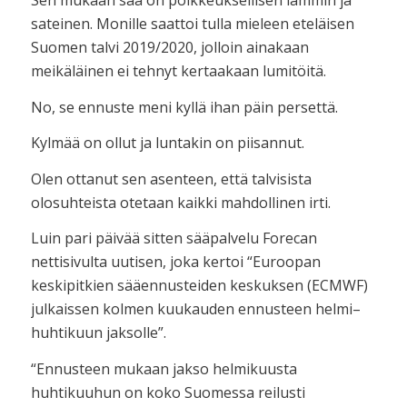
sateinen. Monille saattoi tulla mieleen eteläisen
Suomen talvi 2019/2020, jolloin ainakaan
meikäläinen ei tehnyt kertaakaan lumitöitä.
No, se ennuste meni kyllä ihan päin persettä.
Kylmää on ollut ja luntakin on piisannut.
Olen ottanut sen asenteen, että talvisista
olosuhteista otetaan kaikki mahdollinen irti.
Luin pari päivää sitten sääpalvelu Forecan
nettisivulta uutisen, joka kertoi “Euroopan
keskipitkien sääennusteiden keskuksen (ECMWF)
julkaissen kolmen kuukauden ennusteen helmi–
huhtikuun jaksolle”.
“Ennusteen mukaan jakso helmikuusta
huhtikuuhun on koko Suomessa reilusti