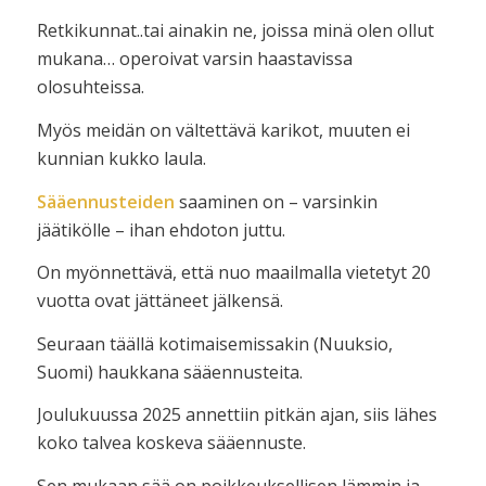
Retkikunnat..tai ainakin ne, joissa minä olen ollut
mukana… operoivat varsin haastavissa
olosuhteissa.
Myös meidän on vältettävä karikot, muuten ei
kunnian kukko laula.
Sääennusteiden
saaminen on – varsinkin
jäätikölle – ihan ehdoton juttu.
On myönnettävä, että nuo maailmalla vietetyt 20
vuotta ovat jättäneet jälkensä.
Seuraan täällä kotimaisemissakin (Nuuksio,
Suomi) haukkana sääennusteita.
Joulukuussa 2025 annettiin pitkän ajan, siis lähes
koko talvea koskeva sääennuste.
Sen mukaan sää on poikkeuksellisen lämmin ja