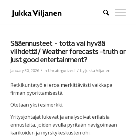
Sääennusteet – totta vai hyvää
viihdettä/ Weather forecasts -truth or
just good entertainment?
/
/
January 30, 2026
in
Uncategorized
by
Jukka Viljanen
Retkikuntatyö ei eroa merkittävästi vaikkapa
firman pyörittämisestä.
Otetaan yksi esimerkki.
Yritysjohtajat lukevat ja analysoivat erilaisia
ennusteita, joiden avulla pyritään navigoimaan
karikoiden ja myrskykeskusten ohi.