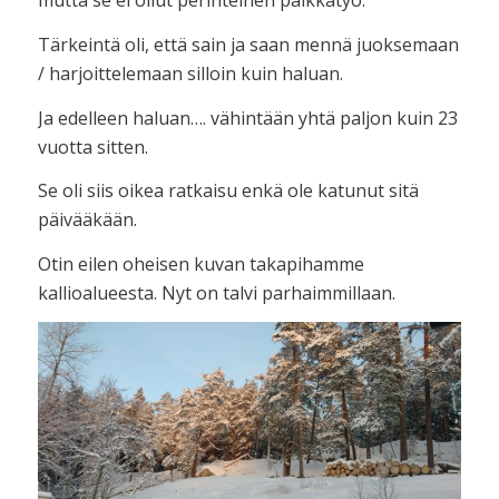
mutta se ei ollut perinteinen palkkatyö.
Tärkeintä oli, että sain ja saan mennä juoksemaan
/ harjoittelemaan silloin kuin haluan.
Ja edelleen haluan…. vähintään yhtä paljon kuin 23
vuotta sitten.
Se oli siis oikea ratkaisu enkä ole katunut sitä
päivääkään.
Otin eilen oheisen kuvan takapihamme
kallioalueesta. Nyt on talvi parhaimmillaan.