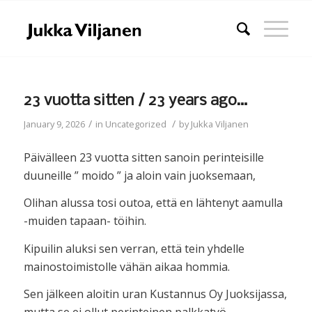
23 vuotta sitten / 23 years ago…
/
/
January 9, 2026
in
Uncategorized
by
Jukka Viljanen
Päivälleen 23 vuotta sitten sanoin perinteisille
duuneille ” moido ” ja aloin vain juoksemaan,
Olihan alussa tosi outoa, että en lähtenyt aamulla
-muiden tapaan- töihin.
Kipuilin aluksi sen verran, että tein yhdelle
mainostoimistolle vähän aikaa hommia.
Sen jälkeen aloitin uran Kustannus Oy Juoksijassa,