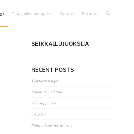
gi
Tilaa Jukka puhujaksi
Contact
Partners
SEIKKAILUJUOKSIJA
RECENT POSTS
Traktorin rengas
Ennätysten tehtailu
Ole valppaana
3.4.2027
Ratajuoksua Solvallassa