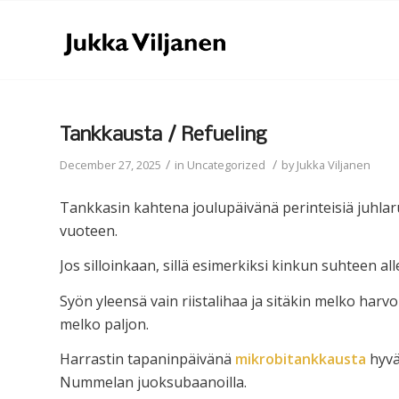
Tankkausta / Refueling
/
/
December 27, 2025
in
Uncategorized
by
Jukka Viljanen
Tankkasin kahtena joulupäivänä perinteisiä juhlaruo
vuoteen.
Jos silloinkaan, sillä esimerkiksi kinkun suhteen all
Syön yleensä vain riistalihaa ja sitäkin melko harvo
melko paljon.
Harrastin tapaninpäivänä
mikrobitankkausta
hyvä
Nummelan juoksubaanoilla.