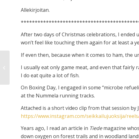
Allekirjoitan.
******************************************
After two days of Christmas celebrations, I ended up
won’t feel like touching them again for at least a ye
If even then, because when it comes to ham, the un
I usually eat only game meat, and even that fairly 
Boxing Day (Only in Finnish)
I do eat quite a lot of fish.
On Boxing Day, I engaged in some “microbe refuelin
at the Nummela running tracks.
Attached is a short video clip from that session by J
https://www.instagram.com/seikkailujuoksija/reels
Years ago, I read an article in
Tiede
magazine whose
down oxygen on forest trails and in woodland land