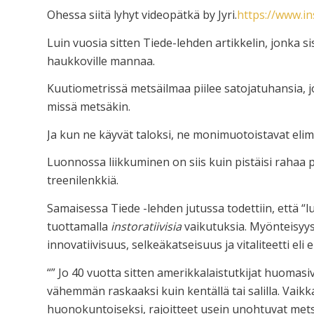
Ohessa siitä lyhyt videopätkä by Jyri.
https://www.in
Luin vuosia sitten Tiede-lehden artikkelin, jonka s
haukkoville mannaa.
Kuutiometrissä metsäilmaa piilee satojatuhansia, 
missä metsäkin.
Ja kun ne käyvät taloksi, ne monimuotoistavat el
Luonnossa liikkuminen on siis kuin pistäisi rahaa pa
treenilenkkiä.
Samaisessa Tiede -lehden jutussa todettiin, että “
tuottamalla
instoratiivisia
vaikutuksia. Myönteisyys,
innovatiivisuus, selkeäkatseisuus ja vitaliteetti eli
“” Jo 40 vuotta sitten amerikkalaistutkijat huomas
vähemmän raskaaksi kuin kentällä tai salilla. Vaikka 
huonokuntoiseksi, rajoitteet usein unohtuvat mets