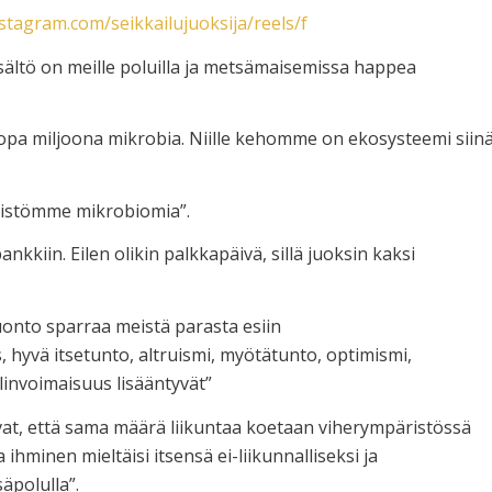
stagram.com/seikkailujuoksija/reels/f
isältö on meille poluilla ja metsämaisemissa happea
jopa miljoona mikrobia. Niille kehomme on ekosysteemi siin
imistömme mikrobiomia”.
nkkiin. Eilen olikin palkkapäivä, sillä juoksin kaksi
luonto sparraa meistä parasta esiin
 hyvä itsetunto, altruismi, myötätunto, optimismi,
 elinvoimaisuus lisääntyvät”
ivat, että sama määrä liikuntaa koetaan viherympäristössä
ihminen mieltäisi itsensä ei-liikunnalliseksi ja
äpolulla”.