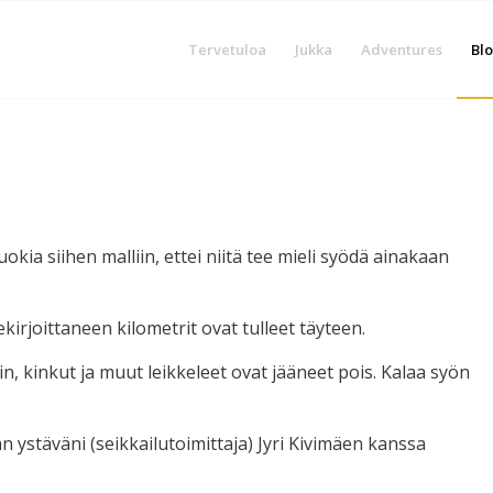
Tervetuloa
Jukka
Adventures
Blo
kia siihen malliin, ettei niitä tee mieli syödä ainakaan
ekirjoittaneen kilometrit ovat tulleet täyteen.
in, kinkut ja muut leikkeleet ovat jääneet pois. Kalaa syön
n ystäväni (seikkailutoimittaja) Jyri Kivimäen kanssa