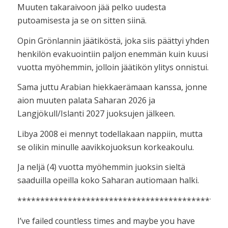
Muuten takaraivoon jää pelko uudesta
putoamisesta ja se on sitten siinä.
Opin Grönlannin jäätiköstä, joka siis päättyi yhden
henkilön evakuointiin paljon enemmän kuin kuusi
vuotta myöhemmin, jolloin jäätikön ylitys onnistui.
Sama juttu Arabian hiekkaerämaan kanssa, jonne
aion muuten palata Saharan 2026 ja
Langjökull/Islanti 2027 juoksujen jälkeen.
Libya 2008 ei mennyt todellakaan nappiin, mutta
se olikin minulle aavikkojuoksun korkeakoulu.
Ja neljä (4) vuotta myöhemmin juoksin sieltä
saaduilla opeilla koko Saharan autiomaan halki.
**********************************************
I’ve failed countless times and maybe you have