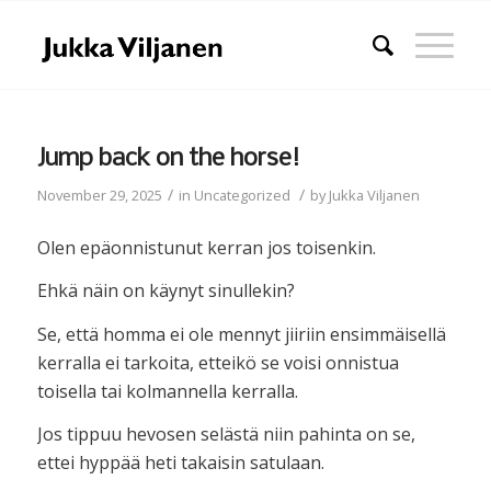
Jump back on the horse!
/
/
November 29, 2025
in
Uncategorized
by
Jukka Viljanen
Olen epäonnistunut kerran jos toisenkin.
Ehkä näin on käynyt sinullekin?
Se, että homma ei ole mennyt jiiriin ensimmäisellä
kerralla ei tarkoita, etteikö se voisi onnistua
toisella tai kolmannella kerralla.
Jos tippuu hevosen selästä niin pahinta on se,
ettei hyppää heti takaisin satulaan.