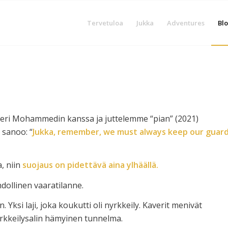
Tervetuloa
Jukka
Adventures
Blo
averi Mohammedin kanssa ja juttelemme “pian” (2021)
 sanoo: “
Jukka, remember, we must always keep our guar
a, niin
suojaus on pidettävä aina ylhäällä.
dollinen vaaratilanne.
 Yksi laji, joka koukutti oli nyrkkeily. Kaverit menivät
rkkeilysalin hämyinen tunnelma.