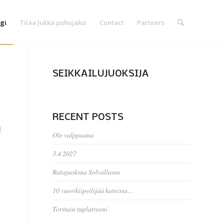
gi
Tilaa Jukka puhujaksi
Contact
Partners
SEIKKAILUJUOKSIJA
RECENT POSTS
d
Ole valppaana
3.4.2027
Ratajuoksua Solvallassa
10 vuorikiipeilijää kateissa…
Torstain tuplatreeni