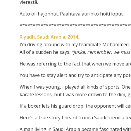
vierestä.
Auto oli hajonnut. Paahtava aurinko hoiti loput.
******************************************
Riyadh, Saudi Arabia, 2014.
I’m driving around with my teammate Mohammed, cha
All of a sudden he says,
“Jukka, remember, we must
He was referring to the fact that when we move ar
You have to stay alert and try to anticipate any pot
When I was young, I played all kinds of sports. On
karate lessons, but I was more drawn to the dim, 
If a boxer lets his guard drop, the opponent will ce
Here’s a true story I heard from a Saudi friend a f
A man living in Saudi Arabia became fascinated with