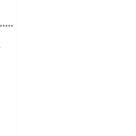
*****
.