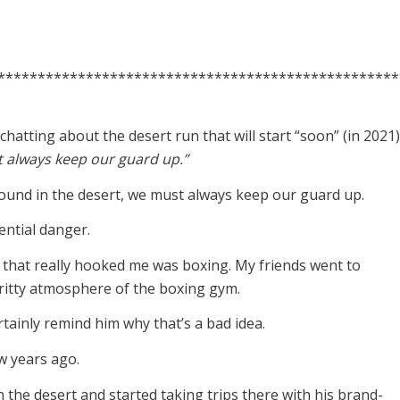
**************************************************
tting about the desert run that will start “soon” (in 2021)
 always keep our guard up.”
ound in the desert, we must always keep our guard up.
ential danger.
e that really hooked me was boxing. My friends went to
gritty atmosphere of the boxing gym.
rtainly remind him why that’s a bad idea.
ew years ago.
 the desert and started taking trips there with his brand-