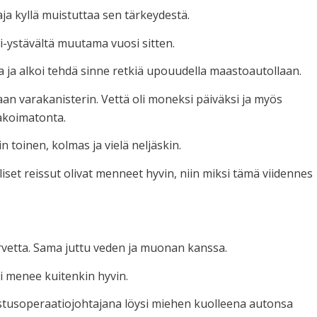
aja kyllä muistuttaa sen tärkeydestä.
di-ystävältä muutama vuosi sitten.
 ja alkoi tehdä sinne retkiä upouudella maastoautollaan.
aan varakanisterin. Vettä oli moneksi päiväksi ja myös
akoimatonta.
 toinen, kolmas ja vielä neljäskin.
liset reissut olivat menneet hyvin, niin miksi tämä viidennes
tarvetta. Sama juttu veden ja muonan kanssa.
ki menee kuitenkin hyvin.
lastusoperaatiojohtajana löysi miehen kuolleena autonsa