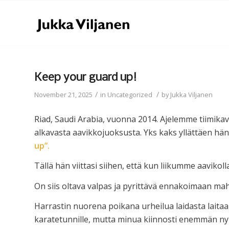
Keep your guard up!
/
/
November 21, 2025
in
Uncategorized
by
Jukka Viljanen
Riad, Saudi Arabia, vuonna 2014. Ajelemme tiimik
alkavasta aavikkojuoksusta. Yks kaks yllättäen hän
up”.
Tällä hän viittasi siihen, että kun liikumme aavikoll
On siis oltava valpas ja pyrittävä ennakoimaan mah
Harrastin nuorena poikana urheilua laidasta laitaan.
karatetunnille, mutta minua kiinnosti enemmän ny