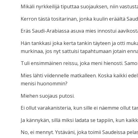
Mikäli nyrkkeilijä tiputtaa suojauksen, niin vastust
Kerron tästä tositarinan, jonka kuulin eräältä Sau
Eräs Saudi-Arabiassa asuva mies innostui aavikosta
Hän tankkasi joka kerta tankin täyteen ja otti muk
murkinaa, jos nyt sattuisi tapahtumaan jotain enn
Tuli ensimmäinen reissu, joka meni hienosti. Samoin
Mies lähti viidennelle matkalleen. Koska kaikki edel
menisi huonommin?
Miehen suojaus putosi.
Ei ollut varakanisteria, kun sille ei näemme ollut 
Ja kännykän, sillä miksi ladata se tappiin, kun kaik
No, ei mennyt. Ystäväni, joka toimii Saudeissa pe