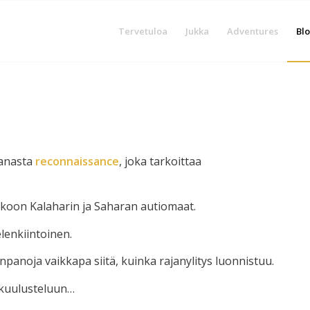
Tervetuloa
Jukka
Adventures
Blo
sanasta
reconnaissance
, joka tarkoittaa
akoon Kalaharin ja Saharan autiomaat.
lenkiintoinen.
panoja vaikkapa siitä, kuinka rajanylitys luonnistuu.
 kuulusteluun…