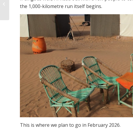
Ensimmäinen askel / The first step
the 1,000-kilometre run itself begins.
This is where we plan to go in February 2026.