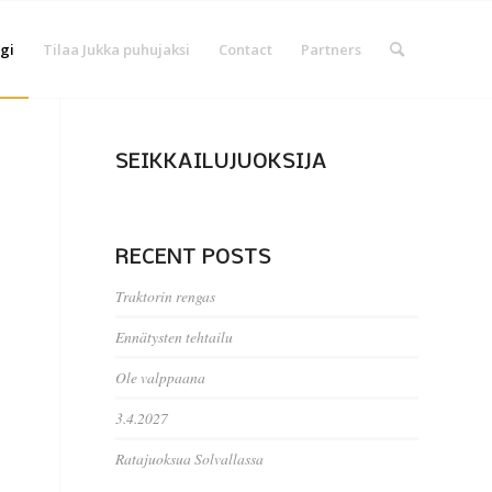
gi
Tilaa Jukka puhujaksi
Contact
Partners
SEIKKAILUJUOKSIJA
RECENT POSTS
Traktorin rengas
Ennätysten tehtailu
Ole valppaana
3.4.2027
Ratajuoksua Solvallassa