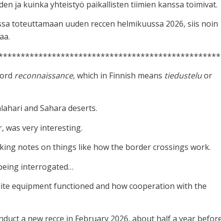
en ja kuinka yhteistyö paikallisten tiimien kanssa toimivat.
ssa toteuttamaan uuden reccen helmikuussa 2026, siis noin
aa.
**************************************************
word
reconnaissance
, which in Finnish means
tiedustelu
or
alahari and Sahara deserts.
, was very interesting.
aking notes on things like how the border crossings work.
 being interrogated…
lite equipment functioned and how cooperation with the
 conduct a new recce in February 2026, about half a year befor