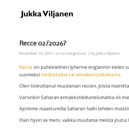
Recce 02/2026?
/
/
November 19, 2025
in
Uncategorized
by
Jukka Viljanen
Recce
on puhekielinen lyhenne englannin kielen 
suomeksi
tiedustelua tai ennakkotutkimusta
.
Olen toteuttanut muutaman reccen, joista mainitt
Varsinkin Saharan ennakkotiedustelumatka oli mie
Ajoimme maastureilla Saharan halki tehden muistiin
Ihan hyvin se meni, vaikka muutama meistä joutui