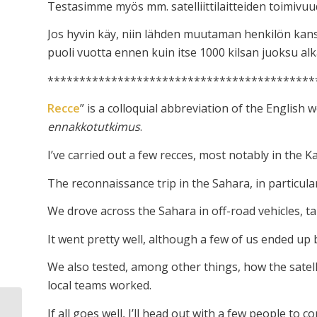
Testasimme myös mm. satelliittilaitteiden toimivuud
Jos hyvin käy, niin lähden muutaman henkilön kan
puoli vuotta ennen kuin itse 1000 kilsan juoksu alk
******************************************
Recce
” is a colloquial abbreviation of the English 
ennakkotutkimus
.
I’ve carried out a few recces, most notably in the K
The reconnaissance trip in the Sahara, in particular
We drove across the Sahara in off-road vehicles, t
It went pretty well, although a few of us ended up
We also tested, among other things, how the satel
local teams worked.
If all goes well, I’ll head out with a few people to