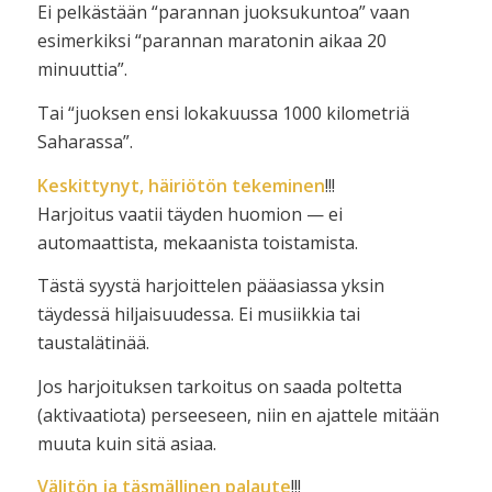
Ei pelkästään “parannan juoksukuntoa” vaan
esimerkiksi “parannan maratonin aikaa 20
minuuttia”.
Tai “juoksen ensi lokakuussa 1000 kilometriä
Saharassa”.
Keskittynyt, häiriötön tekeminen
!!!
Harjoitus vaatii täyden huomion — ei
automaattista, mekaanista toistamista.
Tästä syystä harjoittelen pääasiassa yksin
täydessä hiljaisuudessa. Ei musiikkia tai
taustalätinää.
Jos harjoituksen tarkoitus on saada poltetta
(aktivaatiota) perseeseen, niin en ajattele mitään
muuta kuin sitä asiaa.
Välitön ja täsmällinen palaute
!!!