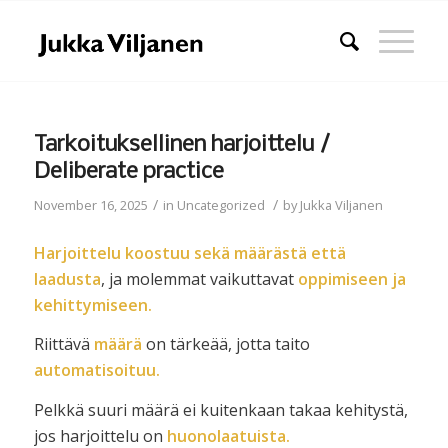
Tarkoituksellinen harjoittelu /
Deliberate practice
/
/
November 16, 2025
in
Uncategorized
by
Jukka Viljanen
Harjoittelu koostuu sekä määrästä että
laadusta
, ja molemmat vaikuttavat
oppimiseen ja
kehittymiseen.
Riittävä
määrä
on tärkeää, jotta taito
automatisoituu.
Pelkkä suuri määrä ei kuitenkaan takaa kehitystä,
jos harjoittelu on
huonolaatuista.