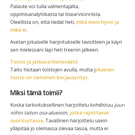
Palaute voi tulla valmentajalta,
oppimisanalytiikasta tai itsearvioinnista.
Oleellista on, että tiedät heti,
mikä meni hyvin ja
mikä ei
.
Asetan jokaiselle harjoitukselle tavoitteen ja käyn
sen mielessäni läpi heti treenin jälkeen.
Toisto ja jatkuva hienosäätö
Taito hiotaan toistojen avulla, mutta j
okainen
toisto on tietoinen korjausyritys.
Miksi tämä toimii?
Koska tarkoituksellinen harjoittelu kohdistuu
juuri
niihin taiton osa-alueisiin,
jotka rajoittavat
suoritustasoa
. Tavallinen harjoittelu usein
ylläpitää jo olemassa olevaa tasoa, mutta ei