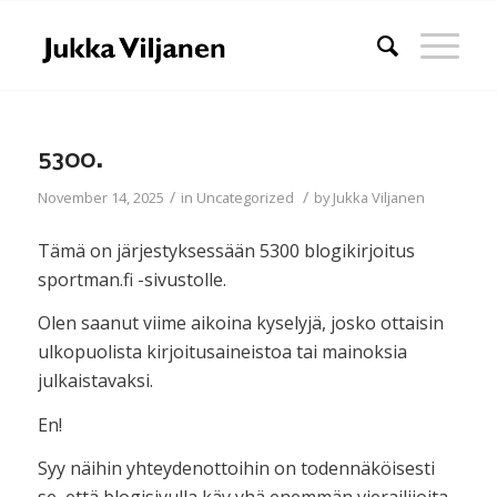
5300.
/
/
November 14, 2025
in
Uncategorized
by
Jukka Viljanen
Tämä on järjestyksessään 5300 blogikirjoitus
sportman.fi -sivustolle.
Olen saanut viime aikoina kyselyjä, josko ottaisin
ulkopuolista kirjoitusaineistoa tai mainoksia
julkaistavaksi.
En!
Syy näihin yhteydenottoihin on todennäköisesti