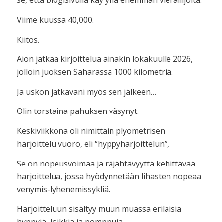
se, että blogisivulla käy yhä enemmän vierailijoita.
Viime kuussa 40,000.
Kiitos.
Aion jatkaa kirjoittelua ainakin lokakuulle 2026,
jolloin juoksen Saharassa 1000 kilometriä.
Ja uskon jatkavani myös sen jälkeen…
Olin torstaina pahuksen väsynyt.
Keskiviikkona oli nimittäin plyometrisen
harjoittelu vuoro, eli “hyppyharjoittelun”,
Se on
nopeusvoimaa ja räjähtävyyttä kehittävää
harjoittelua, jossa hyödynnetään lihasten nopeaa
venymis-lyhenemissykliä
.
Harjoitteluun sisältyy muun muassa erilaisia
hyppyjä, loikkia ja pomppuja.